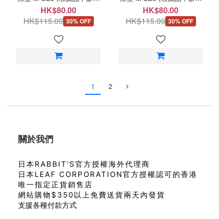
品質) D73
品質) D72
HK$80.00
HK$80.00
HK$115.00
HK$115.00
30% OFF
30% OFF
1
2
關於我們
日本RABBIT'S官方授權海外代理商
日本LEAF CORPORATION官方授權認可的香港
唯一指定正貨銷售店
網站購物$350以上免費送貨兩天內發貨
支援各種付款方式