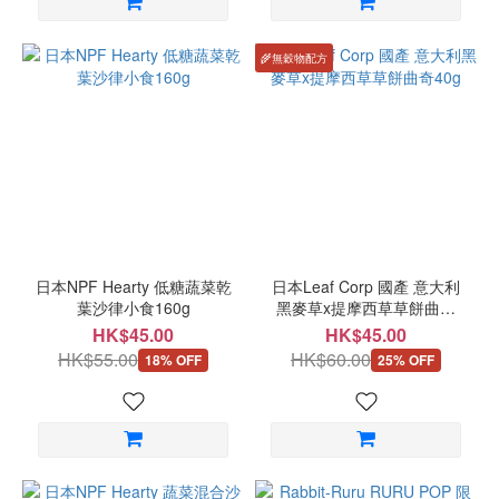
🌾無穀物配方
日本NPF Hearty 低糖蔬菜乾
日本Leaf Corp 國產 意大利
葉沙律小食160g
黑麥草x提摩西草草餅曲奇
40g
HK$45.00
HK$45.00
HK$55.00
HK$60.00
18% OFF
25% OFF