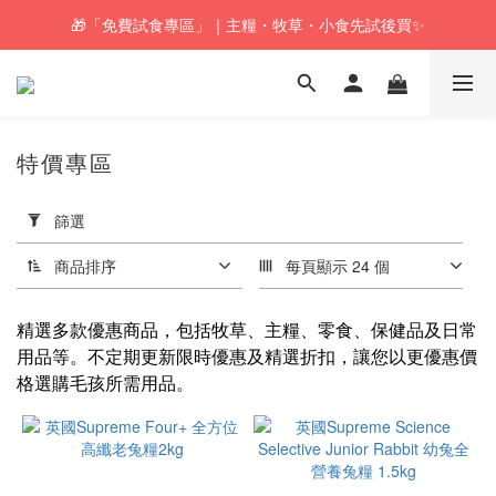
🎁「免費試食專區」｜主糧・牧草・小食先試後買✨
🚚訂單折實$350以上即可享本地包郵📦
🚚訂單折實$350以上即可享本地包郵📦
特價專區
套
用
篩選
篩
選
商品排序
每頁顯示 24 個
(0/20)
精選多款優惠商品，包括牧草、主糧、零食、保健品及日常
牧
用品等。不定期更新限時優惠及精選折扣，讓您以更優惠價
草
格選購毛孩所需用品。
推
介
燕
麥