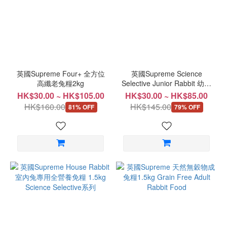
草
(1)
人
氣
零
食
英國Supreme Four+ 全方位
英國Supreme Science
推
高纖老兔糧2kg
Selective Junior Rabbit 幼兔
全營養兔糧 1.5kg
介
HK$30.00 ~ HK$105.00
HK$30.00 ~ HK$85.00
HK$160.00
HK$145.00
81% OFF
79% OFF
木
瓜
(3)
蘋
果
(1)
保
健
食