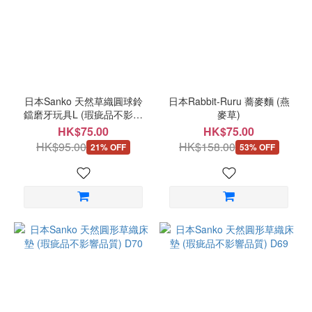
日本Sanko 天然草織圓球鈴
日本Rabbit-Ruru 蕎麥麵 (燕
鐺磨牙玩具L (瑕疵品不影響
麥草)
品質) D68
HK$75.00
HK$75.00
HK$95.00
HK$158.00
21% OFF
53% OFF