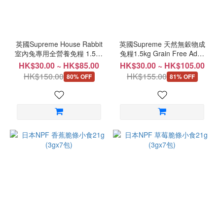
品
草
粉
英國Supreme House Rabbit
英國Supreme 天然無穀物成
(1)
室內兔專用全營養免糧 1.5kg
兔糧1.5kg Grain Free Adult
Science Selective系列
Rabbit Food
HK$30.00 ~ HK$85.00
HK$30.00 ~ HK$105.00
價格
HK$150.00
HK$155.00
(HK$)
80% OFF
81% OFF
~