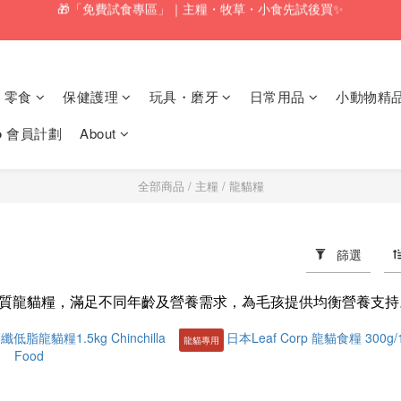
🚚訂單折實$350以上即可享本地包郵📦
🚚訂單折實$350以上即可享本地包郵📦
零食
保健護理
玩具・磨牙
日常用品
小動物精
𝗸𝗼 會員計劃
About
全部商品
/
主糧
/
龍貓糧
篩選
質龍貓糧，滿足不同年齡及營養需求，為毛孩提供均衡營養支持
龍貓專用