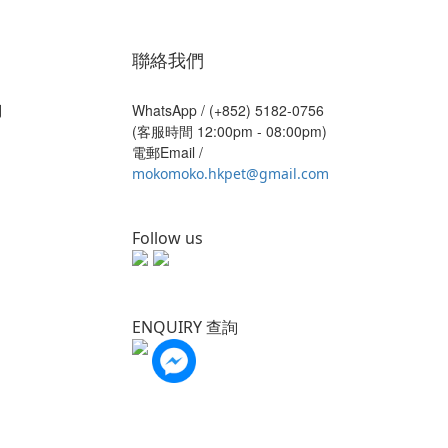
聯絡我們
則
WhatsApp /
(+852) 5182-0756
(客服時間 12:00pm - 08:00pm)
電郵Email /
mokomoko.hkpet@gmail.com
Follow us
ENQUIRY 查詢