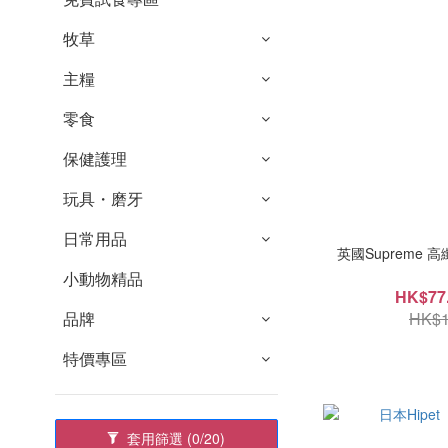
牧草
主糧
零食
保健護理
玩具・磨牙
日常用品
英國Supreme 高纖
小動物精品
HK$77.
品牌
HK$1
特價專區
套用篩選
(0/20)