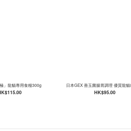
「極」龍貓專用食糧300g
日本GEX 善玉菌腸胃調理 優質龍貓糧
HK$115.00
HK$95.00