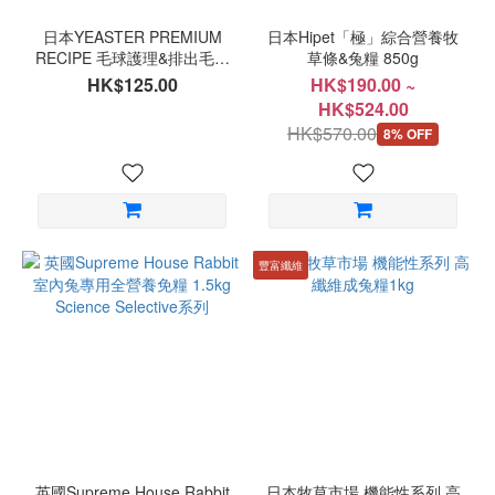
日本YEASTER PREMIUM
日本Hipet「極」綜合營養牧
RECIPE 毛球護理&排出毛球
草條&兔糧 850g
成兔糧 900g
HK$125.00
HK$190.00 ~
HK$524.00
HK$570.00
8% OFF
豐富纖維
英國Supreme House Rabbit
日本牧草市場 機能性系列 高