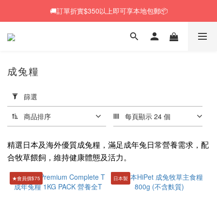
🚚訂單折實$350以上即可享本地包郵📦
🚚訂單折實$350以上即可享本地包郵📦
🆕 Rabbit RuRu 新貨到港！人氣黑麥草系列同步補貨🌿
🎁「免費試食專區」｜主糧・牧草・小食先試後買✨
成兔糧
🚚訂單折實$350以上即可享本地包郵📦
套
用
篩選
篩
選
商品排序
每頁顯示 24 個
(0/20)
精選日本及海外優質成兔糧，滿足成年兔日常營養需求，配
保
合牧草餵飼，維持健康體態及活力。
健
食
★會員價$75
日本製
品
去
毛