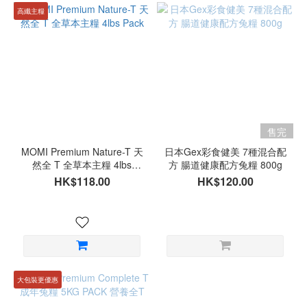
高纖主糧
售完
MOMI Premium Nature-T 天
日本Gex彩食健美 7種混合配
然全 T 全草本主糧 4lbs
方 腸道健康配方兔糧 800g
Pack
HK$118.00
HK$120.00
大包裝更優惠