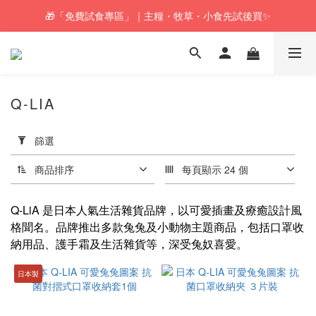
🎁「免費試食專區」｜主糧・牧草・小食先試後買✨
🚚訂單折實$350以上即可享本地包郵📦
🚚訂單折實$350以上即可享本地包郵📦
Q-LIA
套
用
篩選
篩
選
商品排序
每頁顯示 24 個
(0/20)
Q-LiA 是日本人氣生活雜貨品牌，以可愛插畫及療癒設計風
價格
格聞名。品牌推出多款兔兔及小動物主題商品，包括口罩收
(HK$)
納用品、護手霜及生活雜貨等，深受兔奴喜愛。
日本製
~