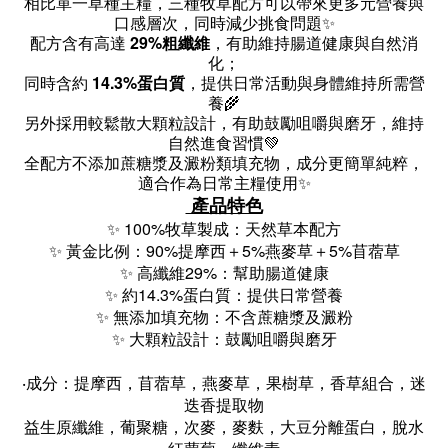
相比單一草種主糧，三種牧草配方可以帶來更多元營養與
口感層次，同時減少挑食問題✨
配方含有高達
29%粗纖維
，有助維持腸道健康與自然消
化；
同時含約
14.3%蛋白質
，提供日常活動與身體維持所需營
養🌾
另外採用較鬆散大顆粒設計，有助鼓勵咀嚼與磨牙，維持
自然進食習慣💚
全配方不添加蔗糖漿及澱粉類填充物，成分更簡單純粹，
適合作為日常主糧使用✨
產品特色
✨ 100%牧草製成：天然草本配方
✨ 黃金比例：90%提摩西＋5%燕麥草＋5%苜蓿草
✨ 高纖維29%：幫助腸道健康
✨ 約14.3%蛋白質：提供日常營養
✨ 無添加填充物：不含蔗糖漿及澱粉
✨ 大顆粒設計：鼓勵咀嚼與磨牙
‧成分：
提摩西，苜蓿草，燕麥草，果樹草，香草組合，迷
迭香提取物
益生原纖維，葡聚糖，次麥，麥麩，大豆分離蛋白，脫水