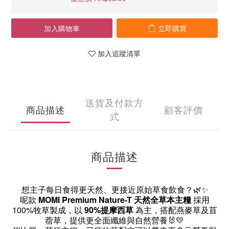
加入購物車
立即購買
加入追蹤清單
送貨及付款方
商品描述
顧客評價
式
商品描述
想主子每日食得更天然、更接近原始草食飲食？🌿✨
呢款
MOMI Premium Nature-T 天然全草本主糧
採用
100%牧草製成，以
90%提摩西草
為主，搭配燕麥草及苜
蓿草，提供更全面纖維與自然營養🐰💛