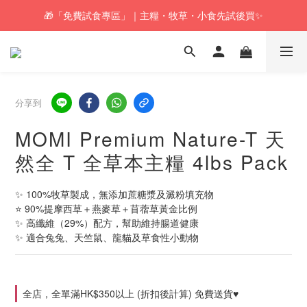
🎁「免費試食專區」｜主糧・牧草・小食先試後買✨
🚚訂單折實$350以上即可享本地包郵📦
🚚訂單折實$350以上即可享本地包郵📦
分享到
MOMI Premium Nature-T 天
然全 T 全草本主糧 4lbs Pack
✨ 100%牧草製成，無添加蔗糖漿及澱粉填充物
⭐️ 90%提摩西草＋燕麥草＋苜蓿草黃金比例
✨ 高纖維（29%）配方，幫助維持腸道健康
✨ 適合兔兔、天竺鼠、龍貓及草食性小動物
全店，全單滿HK$350以上 (折扣後計算) 免費送貨♥