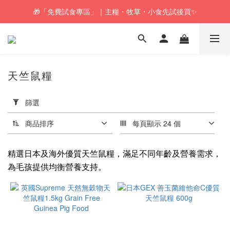
🎁「免費試食專區」｜主糧・牧草・小食先試後買✨
🚚訂單折實$350以上即可享本地包郵📦
🚚訂單折實$350以上即可享本地包郵📦
天竺鼠糧
套
用
篩選
篩
選
商品排序
每頁顯示 24 個
(0/20)
精選日本及海外優質天竺鼠糧，滿足不同年齡及營養需求，
價格
為毛孩提供均衡營養支持。
(HK$)
~