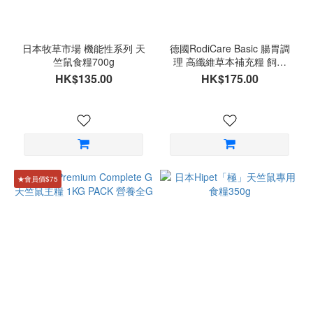
日本牧草市場 機能性系列 天
德國RodiCare Basic 腸胃調
竺鼠食糧700g
理 高纖維草本補充糧 飼料
1kg (兔仔/天竺鼠適用)
HK$135.00
HK$175.00
★會員價$75