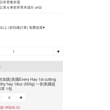
供日常營養所需
公英＆車前草草本成分 🌿🐹
0以上 (折扣後計算) 免費送貨♥
品
加購)美國Every Hay 1st cutting
othy hay 18oz (500g) 一割美國提
草 1包
 HK$58.00