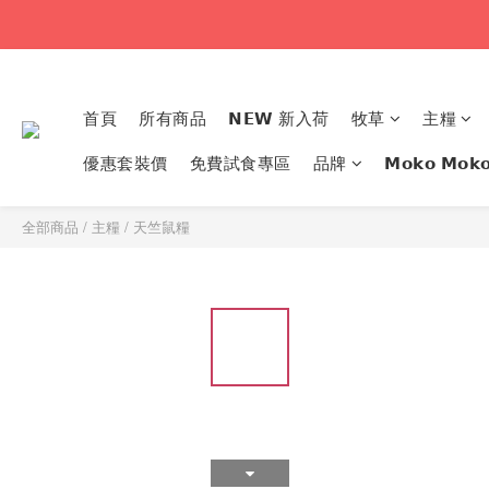
首頁
所有商品
𝗡𝗘𝗪 新入荷
牧草
主糧
優惠套裝價
免費試食專區
品牌
𝗠𝗼𝗸𝗼 𝗠
全部商品
/
主糧
/
天竺鼠糧