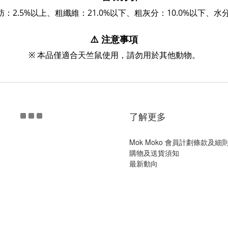
肪：2.5%以上
、
粗纖維：21.0%以下
、
粗灰分：10.0%以下
、
水分
⚠️ 注意事項
※ 本品僅適合天竺鼠使用，請勿用於其他動物。
了解更多
Mok Moko 會員計劃條款及細
購物及送貨須知
最新動向