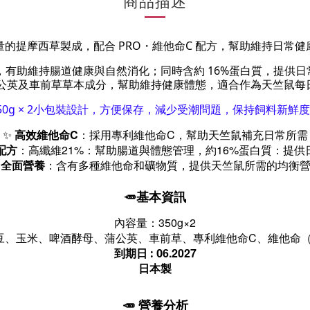
商品描述
量的提摩西草製成，
配合 PRO・維他命C 配方，幫助維持日常健
維，有助維持腸道健康與自然消化；
同時含約 16%蛋白質，提供日
公英及車前草草本成分，幫助維持健康體態，適合作為天竺鼠每
50g × 2小包裝設計，方便保存，減少受潮問題，保持飼料新鮮度
✨
高效維他命C
：採用專利維他命C，幫助天竺鼠補充日常所需
配方
：高纖維21%：幫助腸道與體態管理，約16%蛋白質：提供
✨
全面營養
：含有多種維他命和礦物質，提供天竺鼠所需的均衡
🥕基本資訊
內容量：350g×2
豆、玉米、啤酒酵母、蒲公英、
車前草、專利維他命C、維他命（A
6.2027
到期日 : 0
日本製
🥕 營養分析