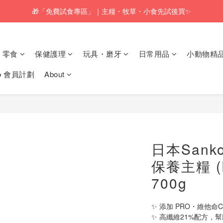
🎁「免費試食專區」｜主糧・牧草・小食先試後買✨
🚚訂單折實$350以上即可享本地包郵📦
🚚訂單折實$350以上即可享本地包郵📦
零食
保健護理
玩具・磨牙
日常用品
小動物精
𝗸𝗼 會員計劃
About
日本Sank
保養主糧 
700g
✨ 添加 PRO・維他
✨ 高纖維21%配方，