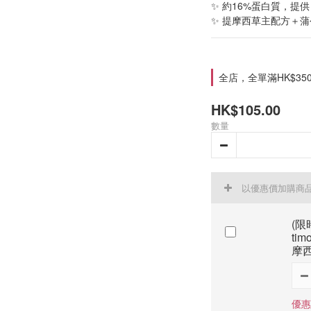
✨ 約16%蛋白質，提
✨ 提摩西草主配方＋蒲
全店，全單滿HK$35
HK$105.00
數量
以優惠價加購商
(限時
tim
摩西
優惠價