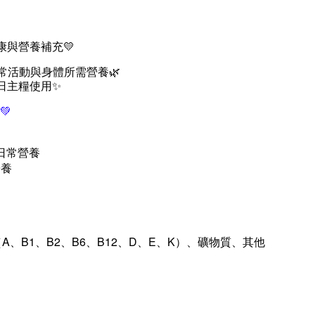
康與營養補充💛
常活動與身體所需營養🌿
日主糧使用✨
💚
日常營養
營養
、B1、B2、B6、B12、D、E、K）、礦物質、其他