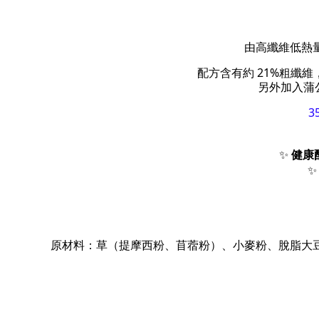
由高纖維低熱
配方含有約 21%粗纖
另外加入蒲
3
✨
健康
原材料：草（提摩西粉、苜蓿粉）、小麥粉、脫脂大