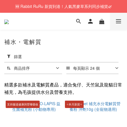
🆕 Rabbit RuRu 新貨到港！人氣黑麥草系列同步補貨🌿
🚚訂單折實$350以上即可享本地包郵📦
🎁「免費試食專區」｜主糧・牧草・小食先試後買✨
🚚訂單折實$350以上即可享本地包郵📦
補水・電解質
套
用
篩選
篩
選
商品排序
每頁顯示 24 個
(0/20)
精選多款補水及電解質產品，適合兔仔、天竺鼠及龍貓日常
價格
補充，為毛孩提供水分及營養支持。
(HK$)
支持腸道健康與營養吸收
✧本月新貨✧
~