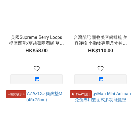
牛
蒡
(1)
價格
(HK$)
英國Supreme Berry Loops
台灣船記 寵物美容鋼排梳 美
提摩西草x蔓越莓圈圈餅 草餅
容師梳 小動物專用尺寸神梳
80g
台灣製造
HK$58.00
HK$110.00
~
✧瞬間吸水✧
🔄 2WAY設計