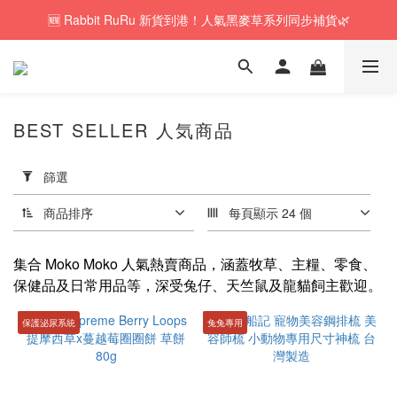
🆕 Rabbit RuRu 新貨到港！人氣黑麥草系列同步補貨🌿
🚚訂單折實$350以上即可享本地包郵📦
🎁「免費試食專區」｜主糧・牧草・小食先試後買✨
🚚訂單折實$350以上即可享本地包郵📦
BEST SELLER 人気商品
套
用
篩選
篩
選
商品排序
每頁顯示 24 個
(0/20)
集合 Moko Moko 人氣熱賣商品，涵蓋牧草、主糧、零食、
人
保健品及日常用品等，深受兔仔、天竺鼠及龍貓飼主歡迎。
氣
零
保護泌尿系統
兔兔專用
食
推
介