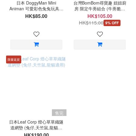
日本 DoggyMan Mini
台灣BomBom尋寶趣 妞妞廚
Animan 可愛彩色兔兔玩具波
房 限定牛蒡組合 (牛蒡脆片
L Size
12g+牛蒡乾30g)
HK$85.00
HK$105.00
HK$115.00
9% OFF
限量返貨
售完
日本Leaf Corp 燈心草草織隧
道網墊 (兔仔,天竺鼠,龍貓適
用)
HK$190.00