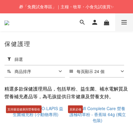
🎁「免費試食專區」｜主糧・牧草・小食先試後買✨
🚚訂單折實$350以上即可享本地包郵📦
🚚訂單折實$350以上即可享本地包郵📦
保健護理
套
用
篩選
篩
選
商品排序
每頁顯示 24 個
(0/20)
精選多款保健護理用品，包括草粉、益生菌、補水電解質及
人
營養補充產品等，為毛孩提供日常健康及營養支持。
氣
零
支持腸道健康與營養吸收
居家必備
食
推
介