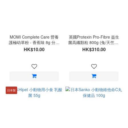
MOMI Complete Care 營養
英國Protexin Pro-Fibre 益生
護極幼草粉 - 香蕉味 8g 分裝
菌高纖顆粒 800g (兔/天竺鼠/
一袋 (獨立包裝)
龍貓專用)
HK$10.00
HK$310.00
日本製