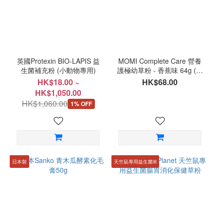
木
瓜
(2)
保
健
英國Protexin BIO-LAPIS 益
MOMI Complete Care 營養
食
生菌補充粉 (小動物專用)
護極幼草粉 - 香蕉味 64g (獨
立包裝)
品
HK$18.00 ~
HK$68.00
HK$1,050.00
去
HK$1,060.00
1% OFF
毛
球
(7)
草
粉
日本製
天竺鼠專用益生菌ꕤ
(8)
價格
(HK$)