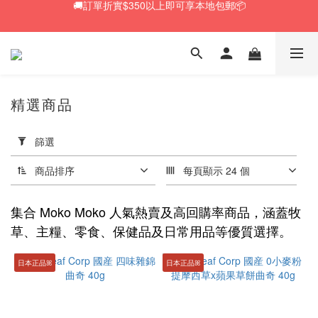
🚚訂單折實$350以上即可享本地包郵📦
🆕 Rabbit RuRu 新貨到港！人氣黑麥草系列同步補貨🌿
🎁「免費試食專區」｜主糧・牧草・小食先試後買✨
🚚訂單折實$350以上即可享本地包郵📦
精選商品
套
用
篩選
篩
選
商品排序
每頁顯示 24 個
(0/20)
集合 Moko Moko 人氣熱賣及高回購率商品，涵蓋牧
牧
草、主糧、零食、保健品及日常用品等優質選擇。
草
推
日本正品ꕤ
日本正品ꕤ
介
燕
麥