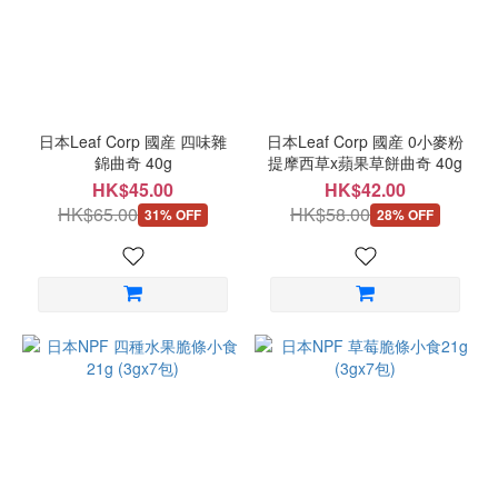
草
(1)
人
氣
零
日本Leaf Corp 國産 四味雜
日本Leaf Corp 國産 0小麥粉
食
錦曲奇 40g
提摩西草x蘋果草餅曲奇 40g
推
HK$45.00
HK$42.00
介
HK$65.00
HK$58.00
31% OFF
28% OFF
木
瓜
(3)
蘋
果
(1)
保
健
食