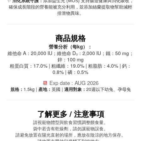
✨
消化系統守護：
添加益生元 (MOS) 支持腸道健康與消化吸收，
確保成長階段的營養能被充分利用，並添加絲蘭提取物幫助減輕
排泄物異味。
商品規格
營養分析（每kg）：
維他命 A：20,000 IU；維他命 D₃：2,000 IU；鐵：50 mg；
鋅：100 mg
粗蛋白質：17.0% | 粗纖維：19.0% | 粗脂肪：4.0% | 鈣：
0.8% | 磷：0.5%
📆
Exp date : AUG 2026
規格：
1.5kg |
產地：
英國 |
適用對象：
20週以下幼兔、孕母兔
了解更多 / 注意事項
請視寵物體型與飲食習慣調整餵食量。
袋中若含有乾燥劑，請勿讓寵物誤食。
請避免放置在陽光直射的場所，應放在陰涼的地方保存。