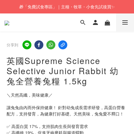
🎁「免費試食專區」｜主糧・牧草・小食先試後買✨
🚚訂單折實$350以上即可享本地包郵📦
🚚訂單折實$350以上即可享本地包郵📦
分享到
英國Supreme Science
Selective Junior Rabbit 幼
兔全營養兔糧 1.5kg
＼天然高纖，美味健康／
讓兔兔由內而外保持健康！ 針對幼兔成長需求研發，高蛋白營養
配方，支持發育，為健康打好基礎。天然美味，兔兔愛不釋口！
✅ 高蛋白質 17%，支持肌肉生長與發育需求 
✅ 高纖維 19%，促進牙齒磨耗與腸道蠕動 