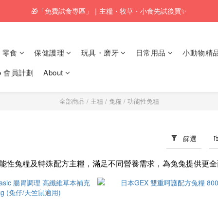
🎁「免費試食專區」｜主糧・牧草・小食先試後買✨
🚚訂單折實$350以上即可享本地包郵📦
🚚訂單折實$350以上即可享本地包郵📦
零食
保健護理
玩具・磨牙
日常用品
小動物精
𝗸𝗼 會員計劃
About
全部商品
/
主糧
/
兔糧
/
功能性兔糧
篩選
能性兔糧及特殊配方主糧，滿足不同營養需求，為兔兔提供更全