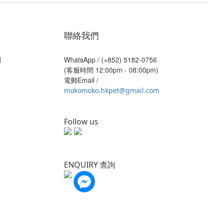
聯絡我們
則
WhatsApp /
(+852) 5182-0756
(客服時間 12:00pm - 08:00pm)
電郵Email /
mokomoko.hkpet@gmail.com
Follow us
ENQUIRY 查詢