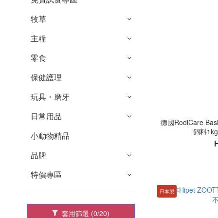
牧草
主糧
零食
保健護理
玩具・磨牙
日常用品
德國RodiCare 
飼料1k
小動物精品
品牌
特價專區
日本製
套用篩選
(0/20)