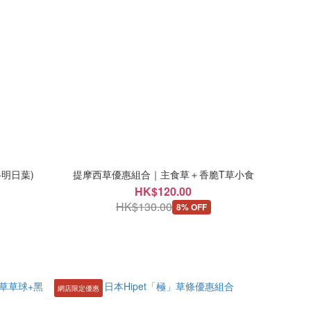
+明日葉)
提摩西草優惠組合｜主食草＋香脆T草小食
HK$120.00
HK$130.00
8% OFF
網店限定優惠