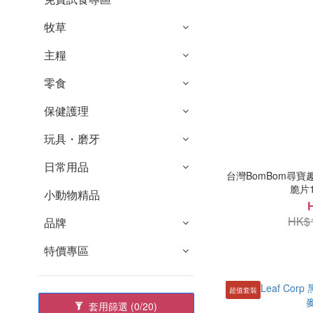
牧草
主糧
零食
保健護理
玩具・磨牙
日常用品
台灣BomBom尋寶
脆片1
小動物精品
HK$
品牌
特價專區
超值套裝
套用篩選
(0/20)