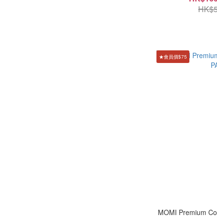
HK$5
★會員價$75
MOMI Premium C