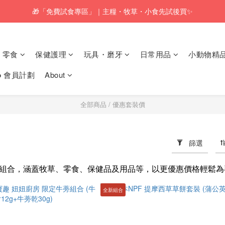
🎁「免費試食專區」｜主糧・牧草・小食先試後買✨
🚚訂單折實$350以上即可享本地包郵📦
🚚訂單折實$350以上即可享本地包郵📦
零食
保健護理
玩具・磨牙
日常用品
小動物精
𝗸𝗼 會員計劃
About
全部商品
/
優惠套裝價
篩選
組合，涵蓋牧草、零食、保健品及用品等，以更優惠價格輕鬆為
全新組合