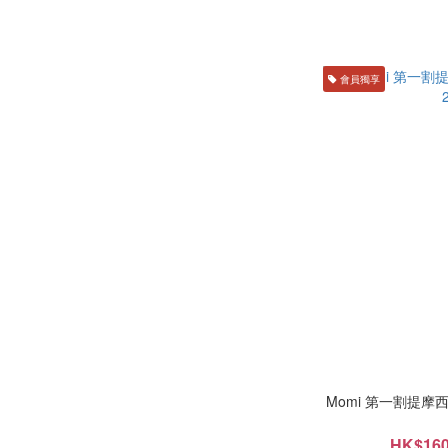
會員獨享
Momi 第一割提摩西草 1
HK$160