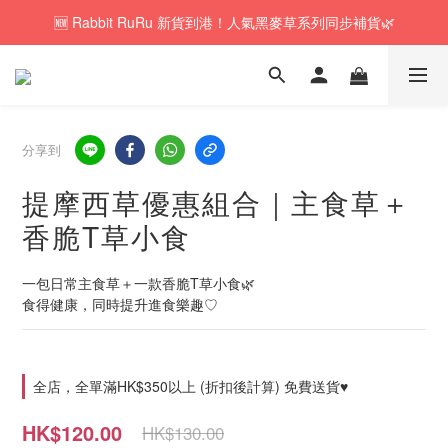
🆕 Rabbit RuRu 新貨到港！人氣黑麥草系列同步補貨🌿
🚚訂單折實$350以上即可享本地包郵📦
🎁「免費試食專區」｜主糧・牧草・小食先試後買✨
🚚訂單折實$350以上即可享本地包郵📦
分享到
提摩西草優惠組合｜主食草＋
香脆T草小食
一包日常主食草＋一款香脆T草小食🌿
食得健康，同時提升進食樂趣♡
全店，全單滿HK$350以上 (折扣後計算) 免費送貨♥
HK$120.00
HK$130.00