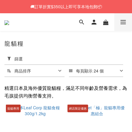
🚚訂單折實$350以上即可享本地包郵📦
🚚訂單折實$350以上即可享本地包郵📦
🆕 Rabbit RuRu 新貨到港！人氣黑麥草系列同步補貨🌿
🎁「免費試食專區」｜主糧・牧草・小食先試後買✨
龍貓糧
🚚訂單折實$350以上即可享本地包郵📦
套
用
篩選
篩
選
商品排序
每頁顯示 24 個
(0/20)
精選日本及海外優質龍貓糧，滿足不同年齡及營養需求，為
價格
毛孩提供均衡營養支持。
(HK$)
龍貓專用
網店限定優惠
~