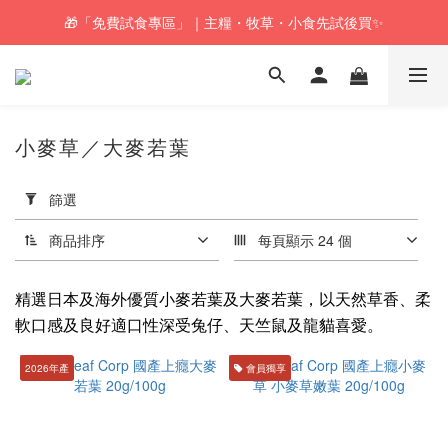
🎁「免費試食專區」｜主糧・牧草・小食先試後買✨
🚚訂單折實$350以上即可享本地包郵📦
🚚訂單折實$350以上即可享本地包郵📦
小麥草／大麥若葉
套
用
篩選
篩
選
商品排序
每頁顯示 24 個
(0/20)
精選日本及海外優質小麥若葉及大麥若葉，以天然草香、柔
牧
軟口感及良好適口性深受兔仔、天竺鼠及龍貓喜愛。
草
推
2026年產
會員獨享
介
燕
麥