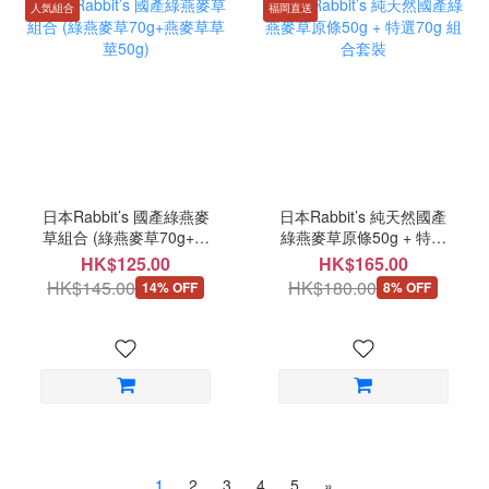
人気組合
福岡直送
日本Rabbit’s 國產綠燕麥
日本Rabbit’s 純天然國產
草組合 (綠燕麥草70g+燕
綠燕麥草原條50g + 特選
麥草草莖50g)
70g 組合套裝
HK$125.00
HK$165.00
HK$145.00
HK$180.00
14% OFF
8% OFF
1
2
3
4
5
»