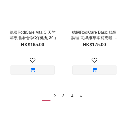
德國RodiCare Vita C 天竺
德國RodiCare Basic 腸胃
鼠專用維他命C保健丸 30g
調理 高纖維草本補充糧 飼
料1kg (兔仔/天竺鼠適用)
HK$165.00
HK$175.00
1
2
3
4
»