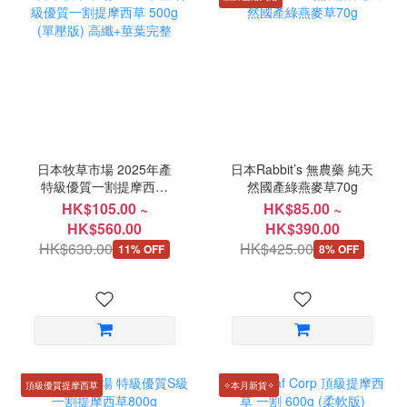
日本牧草市場 2025年產
日本Rabbit’s 無農藥 純天
特級優質一割提摩西草
然國產綠燕麥草70g
500g (單壓版) 高纖+莖葉
HK$105.00 ~
HK$85.00 ~
完整
HK$560.00
HK$390.00
HK$630.00
HK$425.00
11% OFF
8% OFF
頂級優質提摩西草
✧本月新貨✧