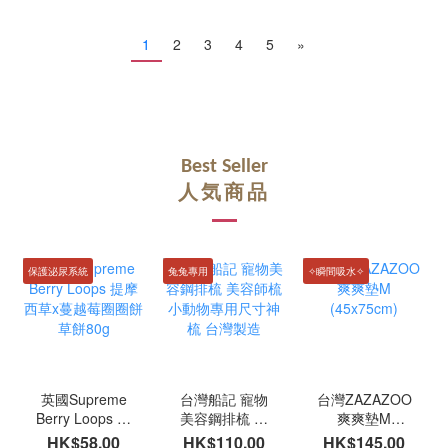
1
2
3
4
5
»
Best Seller
人気商品
保護泌尿系統
兔兔專用
✧瞬間吸水✧
英國Supreme
台灣船記 寵物
台灣ZAZAZOO
Berry Loops 提
美容鋼排梳 美
爽爽墊M
摩西草x蔓越莓
容師梳 小動物
(45x75cm)
HK$58.00
HK$110.00
HK$145.00