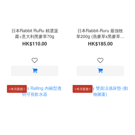
日本Rabbit RuRu 精選菠
日本Rabbit-Ruru 最強牧
蘿×意大利黑麥草70g
草200g (燕麥草x黑麥草混
合牧草)
HK$110.00
HK$185.00
✧本月新貨✧
✧本月新貨✧