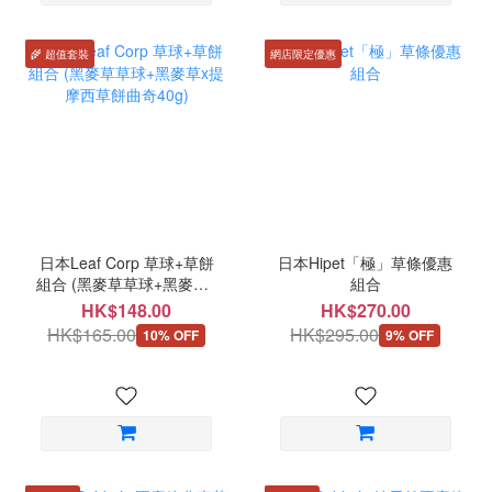
🌾 超值套裝
網店限定優惠
日本Leaf Corp 草球+草餅
日本Hipet「極」草條優惠
組合 (黑麥草草球+黑麥草x
組合
提摩西草餅曲奇40g)
HK$148.00
HK$270.00
HK$165.00
HK$295.00
10% OFF
9% OFF