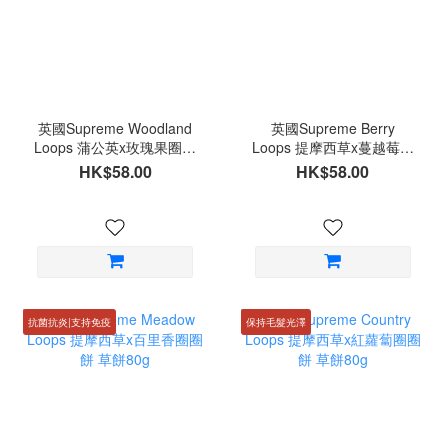
英國Supreme Woodland
英國Supreme Berry
Loops 蒲公英x玫瑰果圈圈
Loops 提摩西草x蔓越莓圈
餅 草餅80g
圈餅 草餅80g
HK$58.00
HK$58.00
抗菌抗炎|支持免疫
保持毛髮光澤