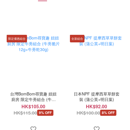
限定優惠組合
全新組合
台灣BomBom尋寶趣 妞妞
日本NPF 提摩西草草餅套
廚房 限定牛蒡組合 (牛蒡
裝 (蒲公英+明日葉)
脆片12g+牛蒡乾30g)
HK$105.00
HK$92.00
HK$115.00
HK$100.00
9% OFF
8% OFF