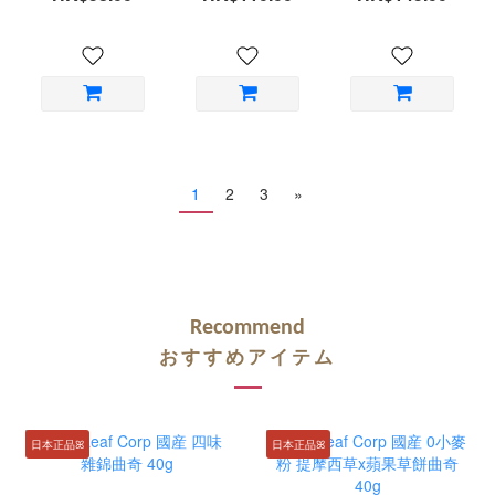
圈圈餅 草餅80g
專用尺寸神梳
台灣製造
1
2
3
»
Recommend
おすすめアイテム
日本正品ꕤ
日本正品ꕤ