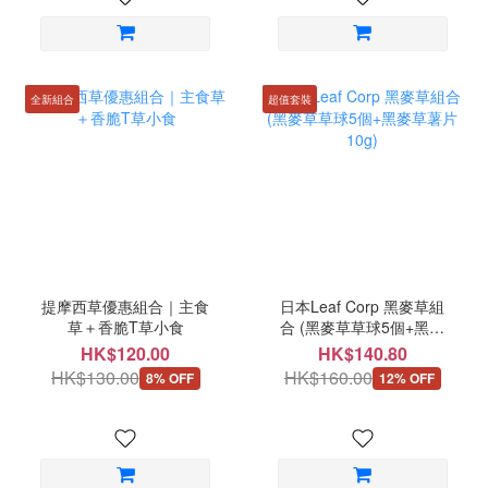
全新組合
超值套裝
提摩西草優惠組合｜主食
日本Leaf Corp 黑麥草組
草＋香脆T草小食
合 (黑麥草草球5個+黑麥
草薯片10g)
HK$120.00
HK$140.80
HK$130.00
HK$160.00
8% OFF
12% OFF