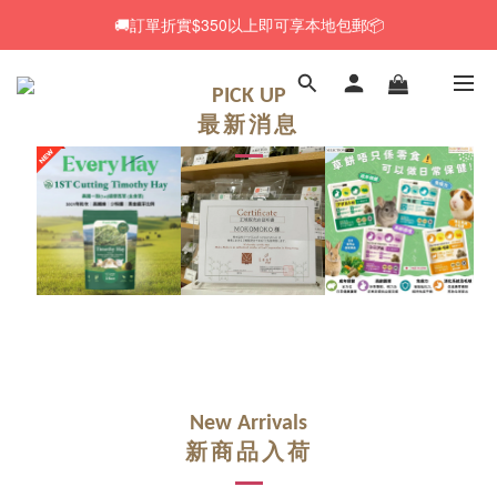
🚚訂單折實$350以上即可享本地包郵📦
🚚訂單折實$350以上即可享本地包郵📦
🆕 Rabbit RuRu 新貨到港！人氣黑麥草系列同步補貨🌿
PICK UP
最新消息
🎁「免費試食專區」｜主糧・牧草・小食先試後買✨
🚚訂單折實$350以上即可享本地包郵📦
New Arrivals
新商品入荷