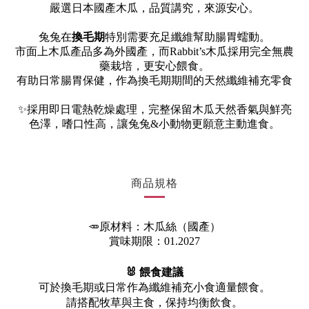
嚴選日本國產木瓜，品質講究，來源安心。
兔兔在
換毛期
特別需要充足纖維幫助腸胃蠕動。
市面上木瓜產品多為外國產，而Rabbit’s木瓜採用完全無農
藥栽培，更安心餵食。
有助日常腸胃保健，作為換毛期期間的天然纖維補充零食
✨
採用即日電熱乾燥處理，完整保留木瓜天然香氣與鮮亮
色澤，嗜口性高，讓兔兔&小動物更願意主動進食。
商品規格
🥕原材料：木瓜絲（國產）
賞味期限：01.2027
🐰 餵食建議
可於換毛期或日常作為纖維補充小食適量餵食。
請搭配牧草與主食，保持均衡飲食。