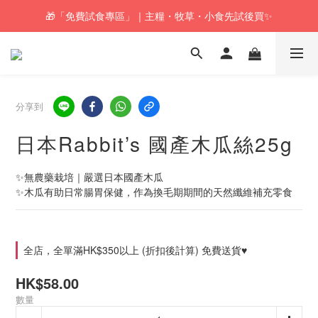
🎁「免費試食專區」｜主糧・牧草・小食先試後買✨
🚚訂單折實$350以上即可享本地包郵📦
🚚訂單折實$350以上即可享本地包郵📦
分享到
日本Rabbit’s 國產木瓜絲25g
✨無農藥栽培｜嚴選日本國產木瓜
✨木瓜有助日常腸胃保健，作為換毛期期間的天然纖維補充零食
全店，全單滿HK$350以上 (折扣後計算) 免費送貨♥
HK$58.00
數量