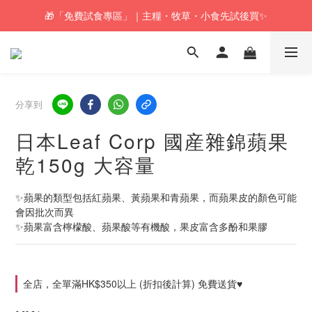
🎁「免費試食專區」｜主糧・牧草・小食先試後買✨
🚚訂單折實$350以上即可享本地包郵📦
🚚訂單折實$350以上即可享本地包郵📦
分享到
日本Leaf Corp 國産雜錦蘋果
乾150g 大容量
✨蘋果的類型包括紅蘋果、黃蘋果和青蘋果，而蘋果皮的顏色可能
會因批次而異
✨蘋果富含檸檬酸、蘋果酸等有機酸，果皮富含多酚和果膠
全店，全單滿HK$350以上 (折扣後計算) 免費送貨♥