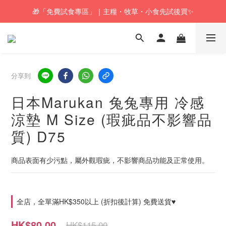
🎁「免費試食專區」｜主糧・牧草・小食先試後買✨
🚚訂單折實$350以上即可享本地包郵📦
🚚訂單折實$350以上即可享本地包郵📦
分享到
日本Marukan 兔兔專用 冷感
涼墊 M Size (瑕疵品不影響品
質) D75
商品表面有少污點，屬外觀瑕疵，不影響商品功能及正常使用。
全店，全單滿HK$350以上 (折扣後計算) 免費送貨♥
HK$80.00
HK$115.00