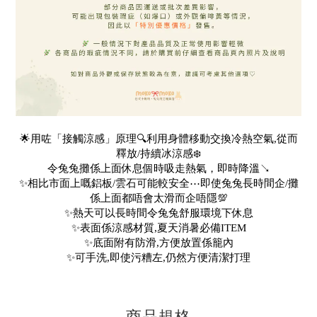
🌟用咗「接觸涼感」原理🔍利用身體移動交換冷熱空氣,從而
釋放/持續冰涼感❄️
令兔兔攤係上面休息個時吸走熱氣，即時降溫↘️
✨相比市面上嘅鋁板/雲石可能較安全⋯即使兔兔長時間企/攤
係上面都唔會太滑而企唔隱💯
✨熱天可以長時間令兔兔舒服環境下休息
✨表面係涼感材質,夏天消暑必備ITEM
✨底面附有防滑,方便放置係籠內
✨可手洗,即使污糟左,仍然方便清潔打理
商品規格