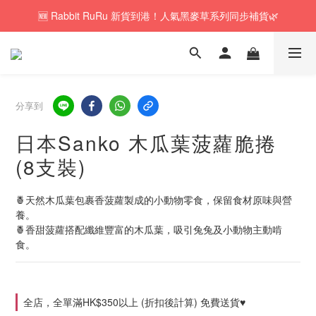
🆕 Rabbit RuRu 新貨到港！人氣黑麥草系列同步補貨🌿
🚚訂單折實$350以上即可享本地包郵📦
🎁「免費試食專區」｜主糧・牧草・小食先試後買✨
🚚訂單折實$350以上即可享本地包郵📦
分享到
日本Sanko 木瓜葉菠蘿脆捲
(8支裝)
🍍天然木瓜葉包裹香菠蘿製成的小動物零食，保留食材原味與營
養。
🍍香甜菠蘿搭配纖維豐富的木瓜葉，吸引兔兔及小動物主動啃
食。
全店，全單滿HK$350以上 (折扣後計算) 免費送貨♥