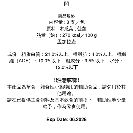
間
商品規格
內容量 : 8 支／包
原料 : 木瓜葉 ;
菠蘿
熱量（約）: 270 kcal／100 g
孟加拉
產
成份；粗蛋白質：21.0%以上、
粗脂肪：4.0%以上
、
粗纖
維（ADF）：10.0%以下
、
粗灰分：9.5%以下
、
水分：
12.0%以下
!!注意事項!!
本產品為草食・雜食性小動物用的輔助食品，請勿用於其
他用途。
請在已提供主食飼料及基本飲食的前提下，輔助性地少量
給予，作為零食使用。
Exp Date: 06.2028