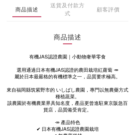
送貨及付款方
商品描述
顧客評價
式
商品描述
有機JAS認證農園｜小動物奢華零食
選用通過日本有機JAS認證的農田栽培紅蘿蔔 🥕
屬於日本最嚴格的有機標準之一，品質要求極高。
來自福岡縣筑紫野市的 いしばし農園，專門以無農藥方式
種植蔬菜。
該農園於有機農業界具知名度，產品更曾進駐東京阪急百
貨店，品質備受肯定。
🥕 產品特色
✔ 日本有機JAS認證農園栽培