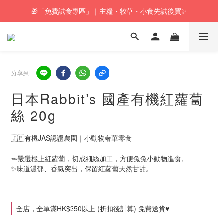
🎁「免費試食專區」｜主糧・牧草・小食先試後買✨
🚚訂單折實$350以上即可享本地包郵📦
🚚訂單折實$350以上即可享本地包郵📦
分享到
日本Rabbit’s 國產有機紅蘿蔔
絲 20g
🇯🇵有機JAS認證農園｜小動物奢華零食
🥕嚴選極上紅蘿蔔，切成細絲加工，方便兔兔小動物進食。
✨味道濃郁、香氣突出，保留紅蘿蔔天然甘甜。
全店，全單滿HK$350以上 (折扣後計算) 免費送貨♥