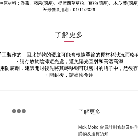
🥕原材料：香蕉、蘋果(國產)、提摩西草草粉、葛粉(國產)
(國產
、木瓜葉
🌟最佳食用期：01/11/2026
了解更多
手工製作的，因此餅乾的硬度可能會根據季節的原材料狀況而略有
・請存放於陰涼避光處，避免陽光直射和高溫高濕
用防腐劑，建議開封後先將其轉移到可以密封的瓶子中，然後存
・開封後，請盡快食用
了解更多
Mok Moko 會員計劃條款及細
購物及送貨須知