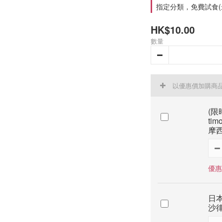
指定分類，免費試食(
HK$10.00
數量
以優惠價加購商
(限時
tim
摩西
優惠價
日本
沙律