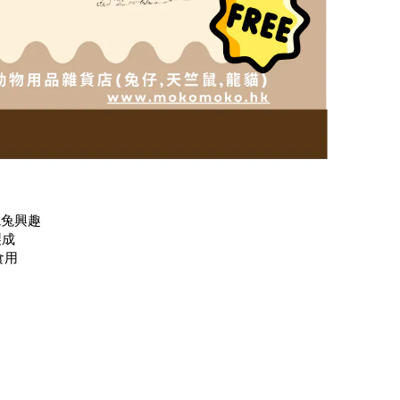
兔兔興趣
製成
食用