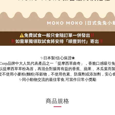
✨日本製!信心保證❀
af Corp品牌中大人気代表產品之一「提摩西草曲奇」，香脆口感吸引
以
提摩西草草粉為首，再
混合對腸胃有益的香蕉、蘋果
、木瓜葉而
從不使用小麥粉(麵粉)等穀物，不使用色素、防腐劑或添加劑，安心
✨同小動物交流的最佳零食,可當作日常小獎勵
商品規格