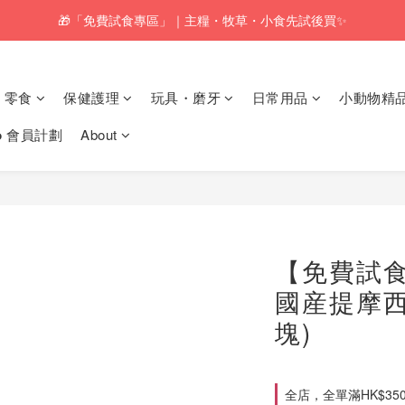
🎁「免費試食專區」｜主糧・牧草・小食先試後買✨
🚚訂單折實$350以上即可享本地包郵📦
🚚訂單折實$350以上即可享本地包郵📦
零食
保健護理
玩具・磨牙
日常用品
小動物精
𝗸𝗼 會員計劃
About
【免費試食】
國産提摩西
塊)
全店，全單滿HK$35