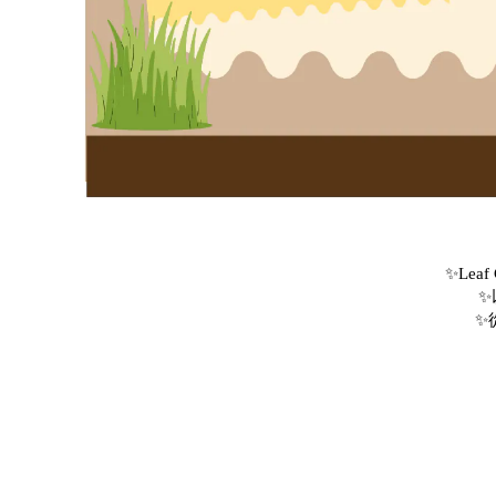
✨Le
✨
✨