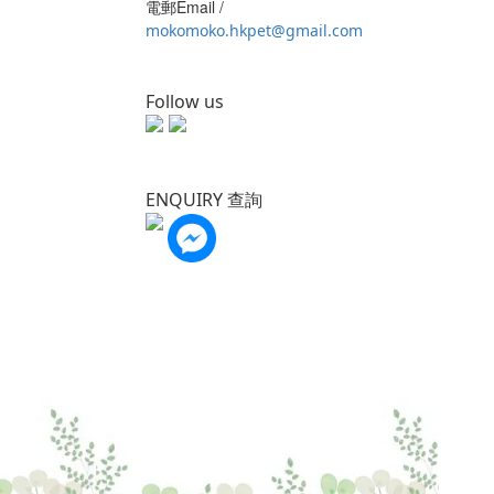
電郵Email /
mokomoko.hkpet@gmail.com
Follow us
ENQUIRY 查詢