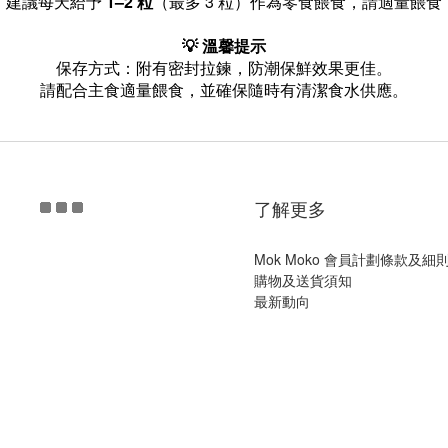
建議每天給予
1–2 粒
（最多 3 粒）作為零食餵食，請適量餵食
💡 溫馨提示
保存方式：附有密封拉鍊，防潮保鮮效果更佳。
請配合主食適量餵食，並確保隨時有清潔食水供應。
了解更多
Mok Moko 會員計劃條款及細
購物及送貨須知
最新動向