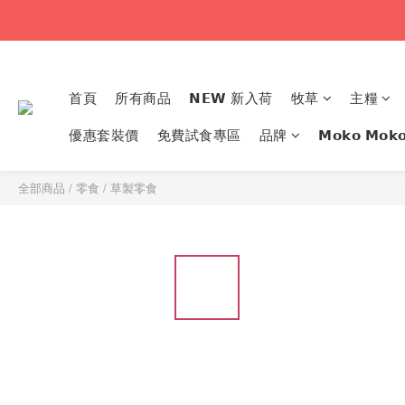
首頁
所有商品
𝗡𝗘𝗪 新入荷
牧草
主糧
優惠套裝價
免費試食專區
品牌
𝗠𝗼𝗸𝗼 𝗠
全部商品
/
零食
/
草製零食