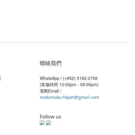
聯絡我們
則
WhatsApp /
(+852) 5182-0756
(客服時間 12:00pm - 08:00pm)
電郵Email /
mokomoko.hkpet@gmail.com
Follow us