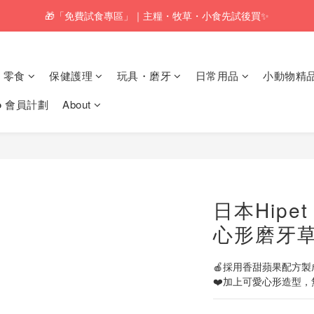
🎁「免費試食專區」｜主糧・牧草・小食先試後買✨
🚚訂單折實$350以上即可享本地包郵📦
🚚訂單折實$350以上即可享本地包郵📦
零食
保健護理
玩具・磨牙
日常用品
小動物精
𝗸𝗼 會員計劃
About
日本Hipet
心形磨牙草
🍎採用香甜蘋果配方
❤️加上可愛心形造型