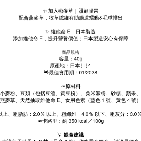
✨ 加入燕麥草｜照顧腸胃
配合燕麥草，牧草纖維有助腸道蠕動&
毛球排出
✨ 維他命 E
｜
日本製造
添加維他命 E，提升營養價值；日本製造安心有保障
商品規格
容量：40g
原產地：日本 🇯🇵
🌟最佳食用期：01/2028
🥕
原材料
小麥粉、豆類（包括豆渣、黃豆粉）、粟米澱粉、砂糖、蘋果、
燕麥草、天然抽取維他命 E、食用色素（藍色 1 號、黃色 4 號
 以上、
粗脂肪：2.0％ 以上、
粗纖維：4.0％ 以下、
粗灰分：3.0
🥕
卡路里：
約 350 kcal／100g
💡
餵食建議