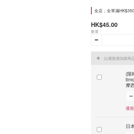
全店，全單滿HK$35
HK$45.00
數量
以優惠價加購商
(限時
tim
摩西
優惠價
日本