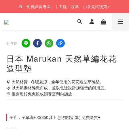
🎁「免費試食專區」｜主糧・牧草・小食先試後買✨
🚚訂單折實$350以上即可享本地包郵📦
🚚訂單折實$350以上即可享本地包郵📦
分享到
日本 Marukan 天然草編花花
造型墊
🍃 天然材質 ‧ 冬暖夏涼，全年使用的花花造型草編墊。
🌿 以天然素材編織而成，並以包邊設計加強墊的耐用度。
🌸 推薦用於兔兔籠或飼養空間內舖放
全店，全單滿HK$350以上 (折扣後計算) 免費送貨♥