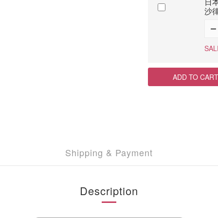
日本
沙律
SAL
ADD TO CAR
Shipping & Payment
Description