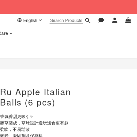
 in our store. 📦
English
 in our store. 📦
Care
BUY NOW
Ru Apple Italian
Balls (6 pcs)
，香氣香甜更吸引✨
利黑麥草製成，草球設計邊玩邊食更有趣
感柔軟，不易鬆散
小麥粉、凝固劑及保存料