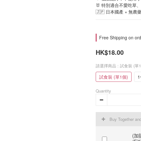
🐰 特別適合不愛吃草
🇯🇵 日本國產 × 無農
Free Shipping on ord
HK$18.00
請選擇商品
: 試食裝 (單1
試食裝 (單1個)
1
Quantity
Buy Together an
(加