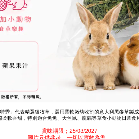
特秀」代表精選級牧草，選用柔軟嫩幼收割的意大利黑麥草製成
感柔軟香甜，特別適合兔兔、天竺鼠、龍貓等草食小動物日常食
賞味期限；25/03/2027
圖片只供參考，一切以實物為準。