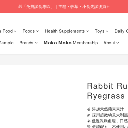
pping service will be offered for orders with a net value of $350 or above
🎁「免費試食專區」｜主糧・牧草・小食先試後買✨
pping service will be offered for orders with a net value of $350 or above
m Food
Foods
Health Supplements
Toys
Daily 
Sample
Brands
𝗠𝗼𝗸𝗼 𝗠𝗼𝗸𝗼 Membership
About
Rabbit Ru
Ryegrass 
🍎 添加天然蘋果果汁
🌿 採用超嫩幼意大
☀️ 低溫乾燥處理，口
💚 低糖配方，不使用