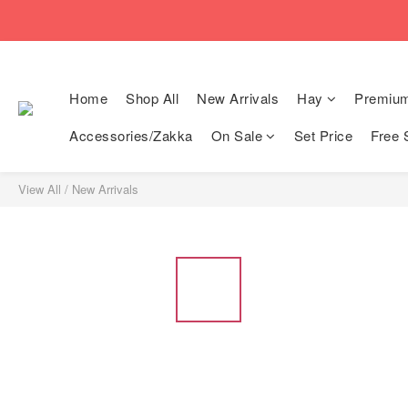
🚚Free local shi
🚚Free local shi
Home
Shop All
New Arrivals
Hay
Premiu
Accessories/Zakka
On Sale
Set Price
Free 
View All
/
New Arrivals