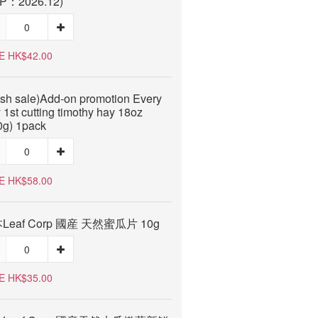
P：2026.12)
E HK$42.00
ash sale)Add-on promotion Every
 1st cutting timothy hay 18oz
0g) 1pack
E HK$58.00
Leaf Corp 國産 天然蜜瓜片 10g
E HK$35.00