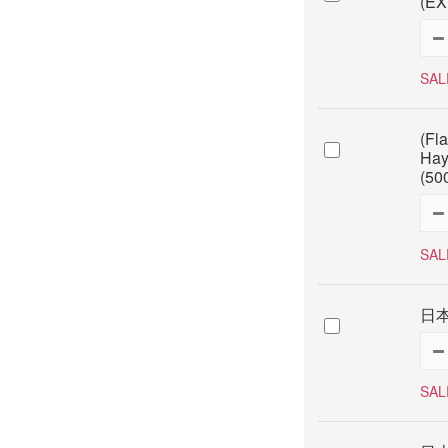
(EX
SAL
(Fl
Hay
(50
SAL
日本
SAL