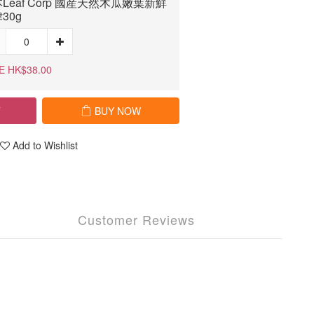
Leaf Corp 國産天然木瓜嫩葉新鮮
30g
E HK$38.00
T
BUY NOW
Add to Wishlist
Customer Reviews