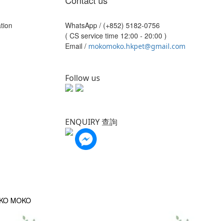
Contact us
tion
WhatsApp /
(+852) 5182-0756
( CS service time 12:00 - 20:00 )
Email /
mokomoko.hkpet@gmail.com
Follow us
ENQUIRY 查詢
OKO MOKO