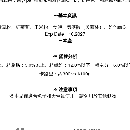
康支持
：富含β紅蘿蔔素和維他命C、E，支持兔子和豚鼠的眼睛健康
🥕基本資訊
豆粉、紅蘿蔔、玉米粉、食鹽、氨基酸（美西林）、維他命C、維
Exp Date
10.2027
；
日本產
🥕 營養分析
上、
粗脂肪：3.0%以上
、
粗纖維：12.0%以下
、
粗灰分：6.0%以
300kcal/100g
卡路里：約
⚠️ 注意事項
※ 本品僅適合兔子和天竺鼠使用，請勿用於其他動物。