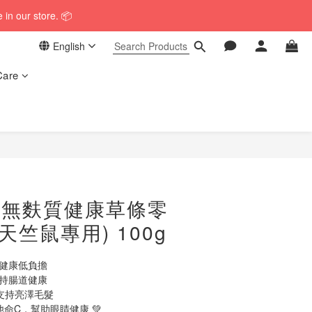
 in our store. 📦
 in our store. 📦
English
Care
 in our store. 📦
BUY NOW
et 無麩質健康草條零
天竺鼠專用) 100g
，健康低負擔
維持腸道健康
支持亮澤毛髮
他命C，幫助眼睛健康 💚