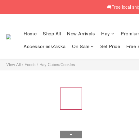
🚚Free local shi
🚚Free local shi
Home
Shop All
New Arrivals
Hay
Premiu
Accessories/Zakka
On Sale
Set Price
Free 
🚚Free local shi
View All
/
Foods
/
Hay Cubes/Cookies