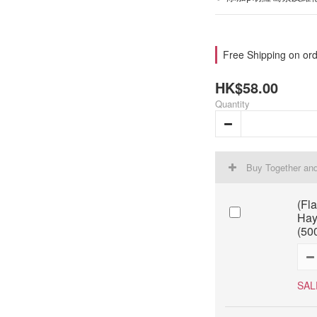
Free Shipping on ord
HK$58.00
Quantity
Buy Together an
(Fl
Hay
(50
SAL