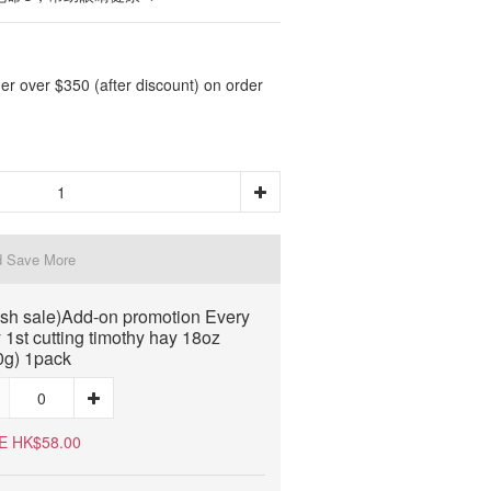
er over $350 (after discount) on order
d Save More
ash sale)Add-on promotion Every
 1st cutting timothy hay 18oz
0g) 1pack
E HK$58.00