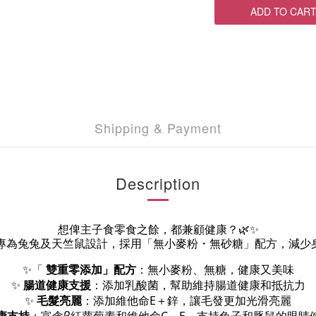
ADD TO CAR
Shipping & Payment
Description
想俾主子食零食之餘，都兼顧健康？🌿✨
零食 專為兔兔及天竺鼠設計，採用「無小麥粉・無砂糖」配方，減少
✨「
雙重零添加」配方
：無小麥粉、無糖，健康又美味
✨
腸道健康支援
：添加乳酸菌，幫助維持腸道健康和抵抗力
✨
毛髮亮麗
：添加維他命E＋鋅，讓毛發更加光滑亮麗