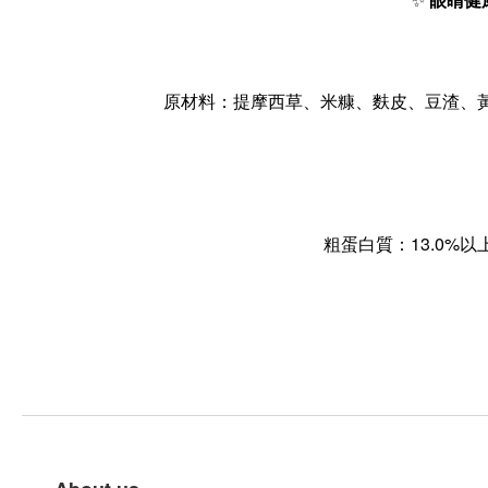
✨
眼睛健
原材料：提摩西草、米糠、麩皮、豆渣、黃
粗蛋白質：13.0%以