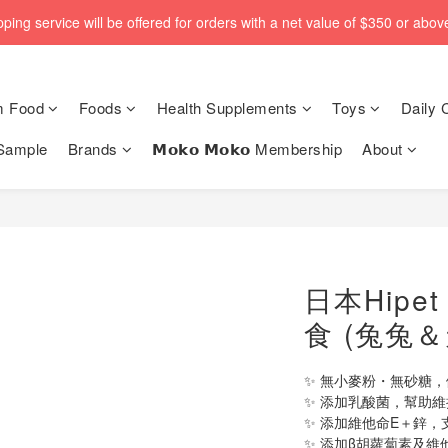
pping service will be offered for orders with a net value of $350 or above
pping service will be offered for orders with a net value of $350 or above
🆕 Rabbit RuRu 新貨到港！人氣黑麥草系列同步補貨🌿
m Food
Foods
Health Supplements
Toys
Daily 
🎁「免費試食專區」｜主糧・牧草・小食先試後買✨
Sample
Brands
𝗠𝗼𝗸𝗼 𝗠𝗼𝗸𝗼 Membership
About
pping service will be offered for orders with a net value of $350 or above
日本Hip
食 (兔兔＆
✨ 無小麥粉・無砂糖
✨ 添加乳酸菌，幫助
✨ 添加維他命E＋鋅，
✨ 添加β胡蘿蔔素及維