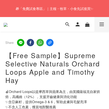
🚚Free local shipping service will be offered for orders with a net 
🎁「免費試食專區」｜主糧・牧草・小食先試後買✨
value of $350 or above in our store. 📦
🚚Free local shipping service will be offered for orders with a net 
value of $350 or above in our store. 📦
Share
【Free Sample】Supreme
Selective Naturals Orchard
Loops Apple and Timothy
Hay
🍎Orchard Loops以提摩西草與蘋果為主，由英國薩福克自家烘
焙，高纖維（12%），支援牙齒健康與消化功能
✨含亞麻籽，提供Omega‑3 & 6，幫助皮膚與毛髮亮澤
✨不含人工色素，獲當地獸醫推薦