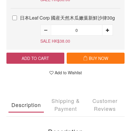
日本Leaf Corp 國産天然木瓜嫩葉新鮮沙律30g
SALE HK$38.00
ADD TO CART
BUY NOW
Add to Wishlist
Shipping &
Customer
Description
Payment
Reviews