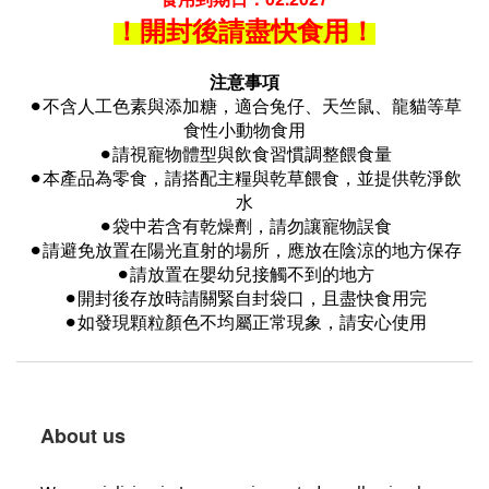
！
開封後請盡快食用！
注意事項
⚫︎
不含人工色素與添加糖，適合兔仔、天竺鼠、龍貓等草
食性小動物食用
⚫︎
請視寵物體型與飲食習慣調整餵食量
⚫︎
本產品為零食，請搭配主糧與乾草餵食，並提供乾淨飲
水
⚫︎
袋中若含有乾燥劑，請勿讓寵物誤食
⚫︎
請避免放置在陽光直射的場所，應放在陰涼的地方保存
⚫︎
請放置在嬰幼兒接觸不到的地方
⚫︎
開封後存放時請關緊自封袋口，且盡快食用完
⚫︎
如發現顆粒顏色不均屬正常現象，請安心使用
About us