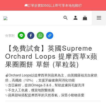
🚚訂單折實$350以上即可享本地包郵📦
🚚訂單折實$350以上即可享本地包郵📦
🆕 Rabbit RuRu 新貨到港！人氣黑麥草系列同步補貨🌿
🎁「免費試食專區」｜主糧・牧草・小食先試後買✨
分享到
🚚訂單折實$350以上即可享本地包郵📦
【免費試食】英國Supreme
Orchard Loops 提摩西草x蘋
果圈圈餅 草餅 (單粒裝)
🍎Orchard Loops以提摩西草與蘋果為主，由英國薩福克自家烘
焙，高纖維（12%），支援牙齒健康與消化功能
✨含亞麻籽，提供Omega‑3 & 6，幫助皮膚與毛髮亮澤
✨不含人工色素，獲當地獸醫推薦
✨蘋果甜味搭配提摩西草的天然香氣，深受小動物喜愛