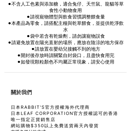
⚫︎
不含人工色素與添加糖，適合兔仔、天竺鼠、龍貓等草
食性小動物食用
⚫︎
請視寵物體型與飲食習慣調整餵食量
⚫︎
本產品為零食，請搭配主糧與乾草餵食，並提供乾淨飲
水
⚫︎
袋中若含有乾燥劑，請勿讓寵物誤食
⚫︎
請避免放置在陽光直射的場所，應放在陰涼的地方保存
⚫︎
請放置在嬰幼兒接觸不到的地方
⚫︎
開封後存放時請關緊自封袋口，且盡快食用完
⚫︎
如發現顆粒顏色不均屬正常現象，請安心使用
關於我們
日本RABBIT'S官方授權海外代理商
日本LEAF CORPORATION官方授權認可的香港
唯一指定正貨銷售店
網站購物$350以上免費送貨兩天內發貨