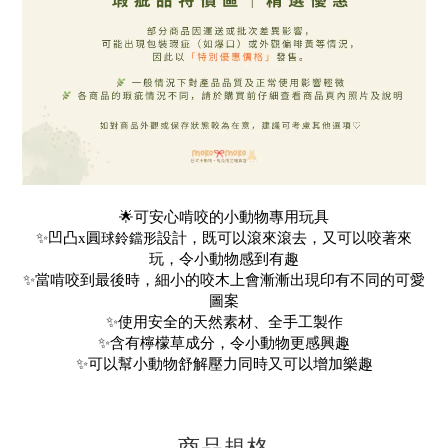
🌟可安心啃咬的小動物專用玩具
球
鈴鐺形
✨凹凸
x圓
設計，
既
可以滾來滾去，又可以咬著來
玩，令小動物感到有趣
✨
當啃咬到最後時，細小的
咬木上
會漸漸出現印有不同的可愛
圖案
✨
使用安全的天然素材、全手工製作
✨
含有檸檬草成分，
令小動物更感興趣
✨可以幫小動物舒解壓力同時又可以增加樂趣
商品規格