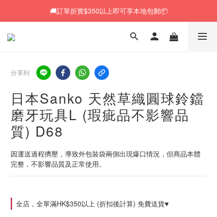
🚚訂單折實$350以上即可享本地包郵📦
🚚訂單折實$350以上即可享本地包郵📦
🆕 Rabbit RuRu 新貨到港！人氣黑麥草系列同步補貨🌿
🎁「免費試食專區」｜主糧・牧草・小食先試後買✨
分享到
🚚訂單折實$350以上即可享本地包郵📦
日本Sanko 天然草織圓球鈴鐺
磨牙玩具L (瑕疵品不影響品
質) D68
因運送過程擠壓，導致外包裝袋兩側出現爆口情況，但商品本體
完整，不影響品質及正常使用。
全店，全單滿HK$350以上 (折扣後計算) 免費送貨♥