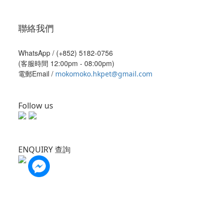
聯絡我們
WhatsApp /
(+852) 5182-0756
(客服時間 12:00pm - 08:00pm)
電郵Email /
mokomoko.hkpet@gmail.com
Follow us
ENQUIRY 查詢