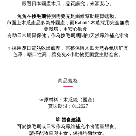
嚴選日本國產木瓜，品質講究，來源安心。
兔兔在
換毛期
特別需要充足纖維幫助腸胃蠕動。
市面上木瓜產品多為外國產，而Rabbit’s木瓜採用完全無農
藥栽培，更安心餵食。
有助日常腸胃保健，作為換毛期期間的天然纖維補充零食
✨
採用即日電熱乾燥處理，完整保留木瓜天然香氣與鮮亮
色澤，嗜口性高，讓兔兔&小動物更願意主動進食。
商品規格
🥕原材料：木瓜絲（國產）
賞味期限：01.2027
🐰 餵食建議
可於換毛期或日常作為纖維補充小食適量餵食。
請搭配牧草與主食，保持均衡飲食。