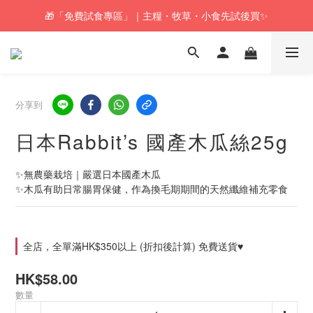
🎁「免費試食專區」｜主糧・牧草・小食先試後買✨
🚚訂單折實$350以上即可享本地包郵📦
🚚訂單折實$350以上即可享本地包郵📦
分享到
日本Rabbit’s 國產木瓜絲25g
✨無農藥栽培｜嚴選日本國產木瓜
✨木瓜有助日常腸胃保健，作為換毛期期間的天然纖維補充零食
全店，全單滿HK$350以上 (折扣後計算) 免費送貨♥
HK$58.00
數量