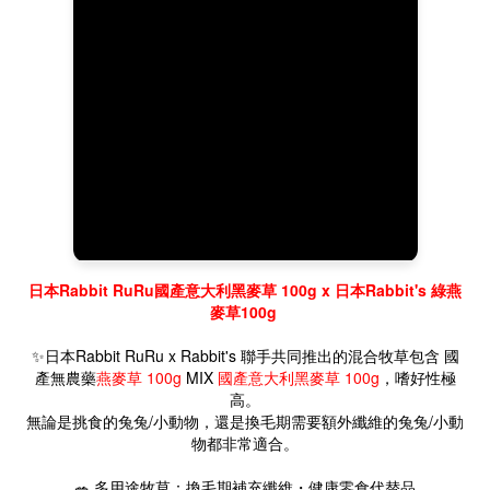
日本Rabbit RuRu國產意大利黑麥草 100g x 日本Rabbit's 綠
燕
麥草100g
✨日本Rabbit RuRu x Rabbit's
聯手共同
推出的混合牧草包含
國
產無農藥
燕麥草 100g
MIX
國產意大利黑麥草 100g
，
嗜好性極
高。
無論是挑食的兔兔/小動物，還是換毛期需要額外纖維的兔兔/
小動
物
都非常適合。
🥗 多用途牧草：
換毛期補充纖維・
健康零食代替品