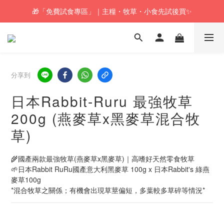
🎁「免費試食專區」｜主糧・牧草・小食先試後買✨
🚚訂單折實$350以上即可享本地包郵📦
🚚訂單折實$350以上即可享本地包郵📦
分享到
日本Rabbit-Ruru 最強牧草
200g (燕麥草x黑麥草混合牧
草)
🌾國產兩款最強牧草(燕麥草x黑麥草)｜高嗜好天然零食牧草
🌱日本Rabbit RuRu國產意大利黑麥草 100g x 日本Rabbit's 綠燕
麥草100g
*混合牧草之關係；有機會出現草莖偏短，多葉較多草碎等情況*