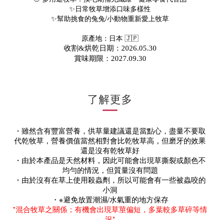
✨日常牧草增添口味多樣性
✨
幫助
挑食的兔兔/小動物
重新愛上牧草
原產地：
日本 🇯🇵
收割&烘乾日期：2026.05.30
賞味期限：2027.09
.
30
了解更多
・
雖然含有豐富營養，
供草量建議還是當點心，盡量不要取
代乾牧草，
營養價值當然相對會比乾牧草高，
但磨牙的效果
還是沒有乾牧草好
・由於本產品是天然材料，因此可能會出現草撕裂或顏色不
均勻的情況，但質量沒有問題
・由於沒有在草上使用殺蟲劑，所以可能會有一些被蟲咬的
小洞
・※避免放置潮濕/水氣重的地方保存
*混合牧草之關係；有機會出現草莖偏短，多葉較多草碎等情
況*