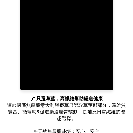
🌾
只選草莖，高纖維幫助腸道健康
這款國產無農藥意大利黑麥草只選取草莖部部分，纖維質
豐富、能幫助&
促進腸道腸胃蠕動，是補充日常纖維的理
想選擇。
✨天然無農藥栽培：安心、安全