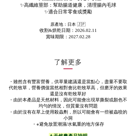
✨
高纖維莖部：幫助腸道健康，清理腸內毛球
✨
適合日常零食或獎勵
原產地：
日本 🇯🇵
收割&烘乾日期：2026.02.11
賞味期限：2027.02.28
了解更多
・
雖然含有豐富營養，
供草量建議還是當點心，盡量不要取
代乾牧草，
營養價值當然相對會比乾牧草高，
但磨牙的效果
還是沒有乾牧草好
・由於本產品是天然材料，因此可能會出現草撕裂或顏色不
均勻的情況，但質量沒有問題
・由於沒有在草上使用殺蟲劑，所以可能會有一些被蟲咬的
小洞
・※避免放置潮濕/水氣重的地方保存
⚠️
天然農產品說明