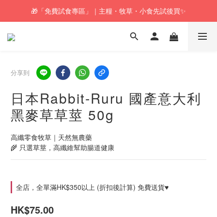
🎁「免費試食專區」｜主糧・牧草・小食先試後買✨
🚚訂單折實$350以上即可享本地包郵📦
🚚訂單折實$350以上即可享本地包郵📦
分享到
日本Rabbit-Ruru 國產意大利
黑麥草草莖 50g
高纖零食牧草｜天然無農藥
🌾 只選草莖，高纖維幫助腸道健康
全店，全單滿HK$350以上 (折扣後計算) 免費送貨♥
HK$75.00