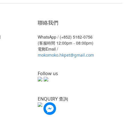
聯絡我們
則
WhatsApp /
(+852) 5182-0756
(客服時間 12:00pm - 08:00pm)
電郵Email /
mokomoko.hkpet@gmail.com
Follow us
ENQUIRY 查詢