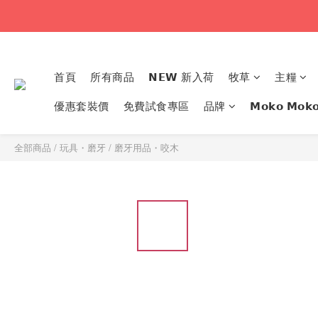
首頁
所有商品
𝗡𝗘𝗪 新入荷
牧草
主糧
優惠套裝價
免費試食專區
品牌
𝗠𝗼𝗸𝗼 𝗠
全部商品
/
玩具・磨牙
/
磨牙用品・咬木