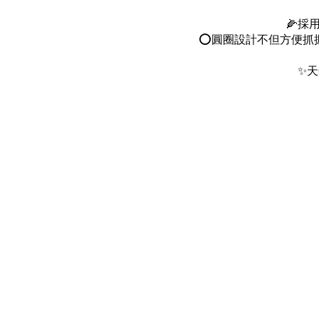
🌽採
⭕️圓圈設計不但方便
✨
天