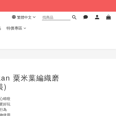
繁體中文
品
特價專區
立即購買
kan 粟米葉編織磨
裝)
安心啃咬
拆更好玩
行為
動物使用