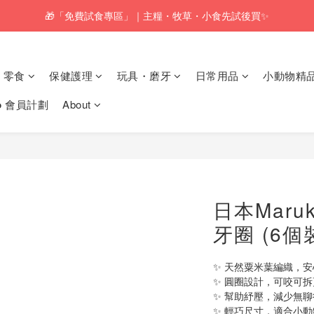
🎁「免費試食專區」｜主糧・牧草・小食先試後買✨
🚚訂單折實$350以上即可享本地包郵📦
🚚訂單折實$350以上即可享本地包郵📦
零食
保健護理
玩具・磨牙
日常用品
小動物精
𝗸𝗼 會員計劃
About
日本Maru
牙圈 (6個
✨ 天然粟米葉編織，
✨ 圓圈設計，可咬可
✨ 幫助紓壓，減少無聊
✨ 輕巧尺寸，適合小