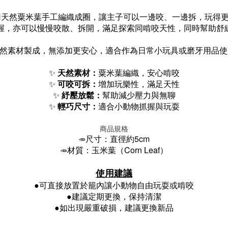
用天然粟米葉手工編織成圈，讓主子可以一邊咬、一邊拆，玩得
抓握，亦可以慢慢咬散、拆開，滿足探索同啃咬天性，同時幫助舒緩
然素材製成，無添加更安心，適合作為日常小玩具或磨牙用品使用
✨
天然素材：
粟米葉編織，安心啃咬
✨
可咬可拆：
增加玩樂性，滿足天性
✨
紓壓放鬆：
幫助減少壓力與無聊
✨
輕巧尺寸：
適合小動物抓握與玩耍
商品規格
尺寸：直徑約5cm
🥕
材質：玉米葉（Corn Leaf）
🥕
使用建議
●可直接放置於籠內讓小動物自由玩耍或啃咬
●
建議定期更換，保持清潔
●
如出現嚴重破損，建議更換新品