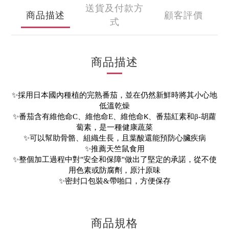
送貨及付款方
商品描述
顧客評價
式
商品描述
完熟
✨採用日本國內種植的
番茄，並在仍然新鮮時將其小心地
低溫乾燥
維他命K、
✨番茄含有維他命C、維他命E、
番茄紅素和β-胡蘿
蔔素，是一種健康蔬菜
可以幫助骨骼、組織生長，且葉酸還能預防心臟疾病
✨
✨推薦天竺鼠食用
✨整個加工過程中對"安全和保障"做出了堅定的承諾，從不使
用色素或防腐劑，原汁原味
✨密封口包裝&帶啪口，方便保存
商品規格