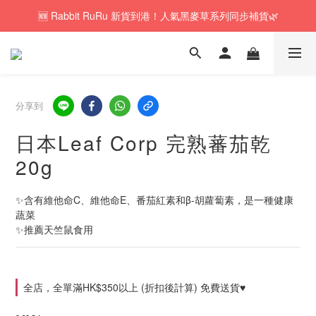
🆕 Rabbit RuRu 新貨到港！人氣黑麥草系列同步補貨🌿
🚚訂單折實$350以上即可享本地包郵📦
🎁「免費試食專區」｜主糧・牧草・小食先試後買✨
🚚訂單折實$350以上即可享本地包郵📦
分享到
日本Leaf Corp 完熟蕃茄乾
20g
✨含有維他命C、維他命E、番茄紅素和β-胡蘿蔔素，是一種健康
蔬菜
✨推薦天竺鼠食用
全店，全單滿HK$350以上 (折扣後計算) 免費送貨♥