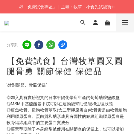
🎁「免費試食專區」｜主糧・牧草・小食先試後買✨
🚚訂單折實$350以上即可享本地包郵📦
🚚訂單折實$350以上即可享本地包郵📦
分享到
【免費試食】台灣牧草圓又圓
腿骨勇 關節保健 保健品
\針對關節、骨骼保健/
◎加入具有實驗證實的日本甲陽化學所生產的葡萄醣胺鹽酸鹽
◎MSM甲基硫醯基甲烷可以在運動後幫助體能和生理狀態
◎鯊魚軟骨、雞胸軟骨萃取(含二型膠原蛋白)軟骨素是由軟骨細胞
利用膠原蛋白、蛋白質和醣形成具有彈性的結締組織膠原蛋白是
軟骨結締組織中的主要蛋白質成分
◎薑黃萃取除了本身經常被使用在關節炎的保健上，也可以增加