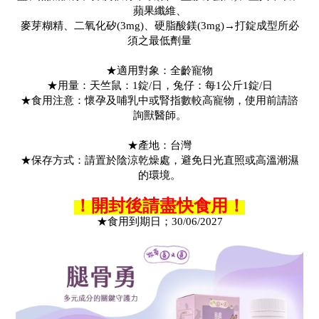
蘋果纖維、
麥芽糊精、二氧化矽(3mg)、硬脂酸鎂(3mg)→打錠成型所必
須之最低劑量
★適用對象：全齡寵物
★用量：天竺鼠：1錠/日，兔仔：每1公斤1錠/日
★食用注意：懷孕及哺乳中或腎指數較高寵物，使用前請諮
詢獸醫師。
★產地：台灣
★保存方式：請置於陰涼乾燥處，避免日光直照或高溫潮濕
的環境。
！
開封後請盡快食用！
★食用到期日；30/06/2027