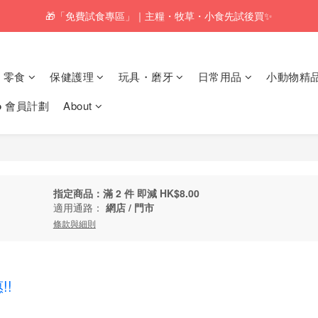
🎁「免費試食專區」｜主糧・牧草・小食先試後買✨
🚚訂單折實$350以上即可享本地包郵📦
🚚訂單折實$350以上即可享本地包郵📦
零食
保健護理
玩具・磨牙
日常用品
小動物精
𝗸𝗼 會員計劃
About
指定商品：滿 2 件 即減 HK$8.00
適用通路：
網店
/
門市
條款與細則
!!