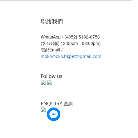
聯絡我們
則
WhatsApp /
(+852) 5182-0756
(客服時間 12:00pm - 08:00pm)
電郵Email /
mokomoko.hkpet@gmail.com
Follow us
ENQUIRY 查詢