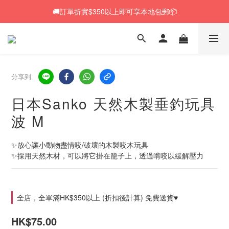
🚚訂單折實$350以上即可享本地包郵📦
🚚訂單折實$350以上即可享本地包郵📦
🆕 Rabbit RuRu 新貨到港！人氣黑麥草系列同步補貨🌿
🎁「免費試食專區」｜主糧・牧草・小食先試後買✨
分享到
🚚訂單折實$350以上即可享本地包郵📦
日本Sanko 天然木製垂釣玩具
波 M
✨放心讓小動物盡情咬/破壞的木製咬木玩具
✨採用天然木材，可以將它掛在籠子上，透過啃咬以緩解壓力
全店，全單滿HK$350以上 (折扣後計算) 免費送貨♥
HK$75.00