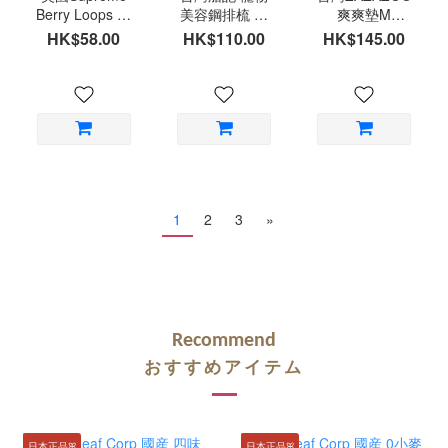
Berry Loops 提
美容鋼排梳 美
爽爽墊M
摩西草x蔓越莓
容師梳 小動物
(45x75cm)
HK$58.00
HK$110.00
HK$145.00
圈圈餅 草餅80g
專用尺寸神梳
台灣製造
1
2
3
»
Recommend
おすすめアイテム
日本正品ꕤ
日本正品ꕤ