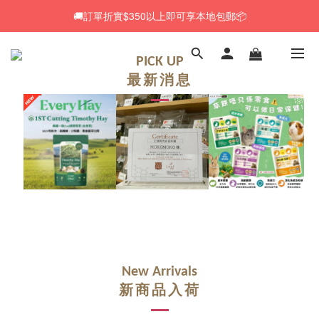
🚚訂單折實$350以上即可享本地包郵📦
🚚訂單折實$350以上即可享本地包郵📦
🆕 Rabbit RuRu 新貨到港！人氣黑麥草系列同步補貨🌿
PICK UP
最新消息
🎁「免費試食專區」｜主糧・牧草・小食先試後買✨
🚚訂單折實$350以上即可享本地包郵📦
New Arrivals
新商品入荷