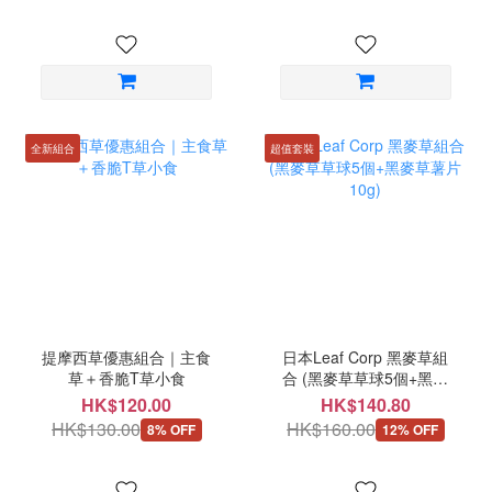
全新組合
超值套裝
提摩西草優惠組合｜主食
日本Leaf Corp 黑麥草組
草＋香脆T草小食
合 (黑麥草草球5個+黑麥
草薯片10g)
HK$120.00
HK$140.80
HK$130.00
HK$160.00
8% OFF
12% OFF