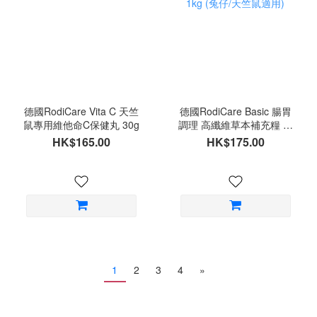
德國RodiCare Vita C 天竺
德國RodiCare Basic 腸胃
鼠專用維他命C保健丸 30g
調理 高纖維草本補充糧 飼
料1kg (兔仔/天竺鼠適用)
HK$165.00
HK$175.00
1
2
3
4
»