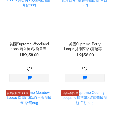
英國Supreme Woodland
英國Supreme Berry
Loops 蒲公英x玫瑰果圈圈
Loops 提摩西草x蔓越莓圈
餅 草餅80g
圈餅 草餅80g
HK$58.00
HK$58.00
抗菌抗炎|支持免疫
保持毛髮光澤