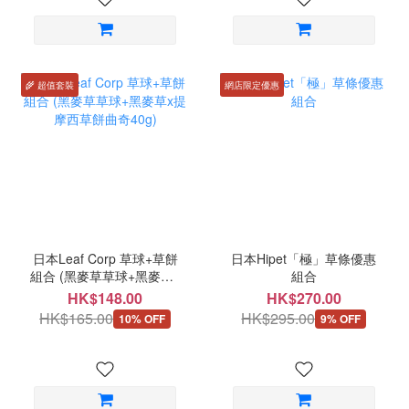
🌾 超值套裝
網店限定優惠
日本Leaf Corp 草球+草餅
日本Hipet「極」草條優惠
組合 (黑麥草草球+黑麥草x
組合
提摩西草餅曲奇40g)
HK$148.00
HK$270.00
HK$165.00
HK$295.00
10% OFF
9% OFF