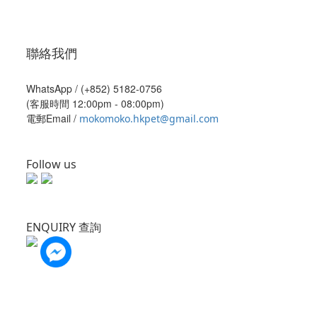
聯絡我們
WhatsApp /
(+852) 5182-0756
(客服時間 12:00pm - 08:00pm)
電郵Email /
mokomoko.hkpet@gmail.com
Follow us
ENQUIRY 查詢