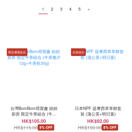
1
2
3
4
5
»
限定優惠組合
全新組合
台灣BomBom尋寶趣 妞妞
日本NPF 提摩西草草餅套
廚房 限定牛蒡組合 (牛蒡
裝 (蒲公英+明日葉)
脆片12g+牛蒡乾30g)
HK$105.00
HK$92.00
HK$115.00
HK$100.00
9% OFF
8% OFF