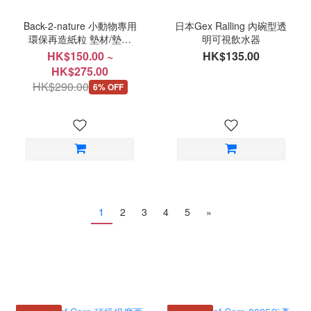
Back-2-nature 小動物專用
日本Gex Ralling 內碗型透
環保再造紙粒 墊材/墊料
明可視飲水器
無塵紙粒
HK$150.00 ~
HK$135.00
HK$275.00
HK$290.00
6% OFF
1
2
3
4
5
»