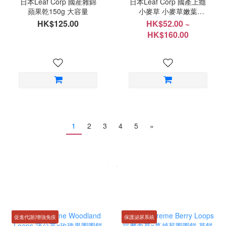
日本Leaf Corp 國産雜錦
日本Leaf Corp 國產上癮
蘋果乾150g 大容量
小麥草 小麥草嫩葉
20g/100g
HK$125.00
HK$52.00 ~
HK$160.00
1
2
3
4
5
»
促進代謝|增強免疫
保護泌尿系統