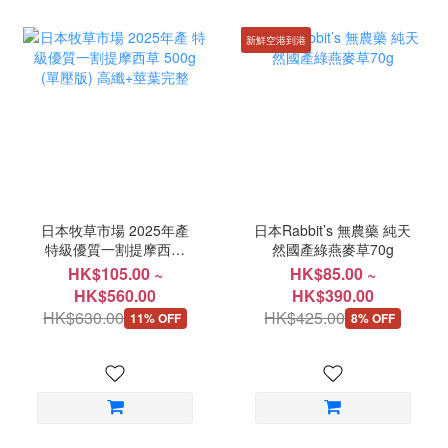
新鮮空港到港
日本牧草市場 2025年產
日本Rabbit’s 無農藥 純天
特級優質一割提摩西草
然國產綠燕麥草70g
500g (單壓版) 高纖+莖葉
HK$105.00 ~
HK$85.00 ~
完整
HK$560.00
HK$390.00
HK$630.00
HK$425.00
11% OFF
8% OFF