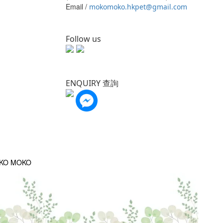
Email /
mokomoko.hkpet@gmail.com
Follow us
ENQUIRY 查詢
OKO MOKO