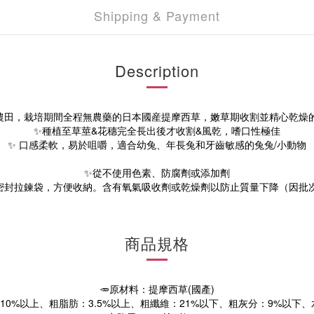
Shipping & Payment
Description
農田，栽培期間全程無農藥的日本國産提摩西草，嫩草期收割並精心乾燥
✨種植至草莖&花穗完全長出後才收割&風乾，嗜口性極佳
✨ 口感柔軟，易於咀嚼，適合幼兔、年長兔和牙齒敏感的兔兔/小動物
✨從不使用色素、防腐劑或添加劑
密封拉鍊袋，方便收納。含有氧氣吸收劑或乾燥劑以防止質量下降（因批
商品規格
🥕原材料：
提摩西草
(國產)
0%以上、粗脂肪：3.5%
以上
、粗纖維：21%
以下
、粗灰分：9%
以
下
、