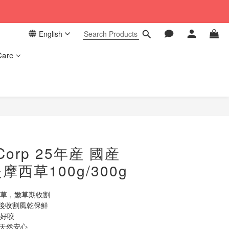
 in our store. 📦
English
 in our store. 📦
Care
Corp 25年産 國産
西草100g/300g
摩西草，嫩草期收割
熟後收割風乾保鮮
軟好咬
，天然安心