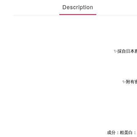
Description
✨採自日本
✨附有
成分：粗蛋白：1