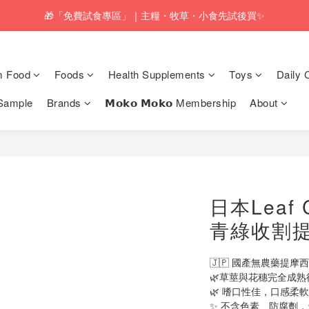
pping service will be offered for orders with a net value of $350 or above
🎁「免費試食專區」｜主糧・牧草・小食先試後買✨
pping service will be offered for orders with a net value of $350 or above
m Food
Foods
Health Supplements
Toys
Daily 
Sample
Brands
𝗠𝗼𝗸𝗼 𝗠𝗼𝗸𝗼 Membership
About
日本Leaf 
青綠收割提摩
🇯🇵 國產無農藥提
🌿草莖與花穗完全成
🌿 嗜口性佳，口感柔
✨ 不含色素、防腐劑