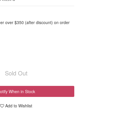
er over $350 (after discount) on order
Sold Out
otify When in Stock
Add to Wishlist