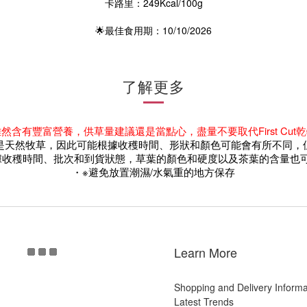
卡路里：249Kcal/100g
🌟最佳食用期：10/10/2026
了解更多
雖然含有豐富營養，
供草量建議還是當點心，盡量不要取代First Cut
是天然牧草，因此可能
根據收穫時間、
形狀和顏色可能會有所不同，
收穫時間、批次和到貨狀態，草葉的顏色和硬度以及茶葉的含量也可
・※避免放置潮濕/水氣重的地方保存
Learn More
Shopping and Delivery Informa
Latest Trends