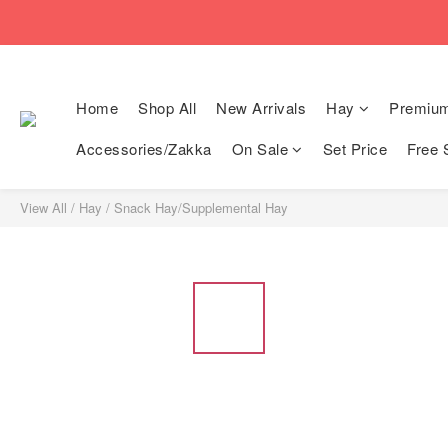
🚚Free local shi
🚚Free local shi
Home
Shop All
New Arrivals
Hay
Premiu
Accessories/Zakka
On Sale
Set Price
Free 
View All
/
Hay
/
Snack Hay/Supplemental Hay