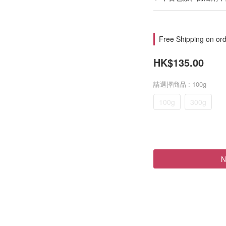
Free Shipping on ord
HK$135.00
請選擇商品
: 100g
100g
300g
N