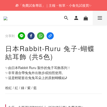
🎁「免費試食專區」｜主糧・牧草・小食先試後買✨
🚚訂單折實$350以上即可享本地包郵📦
🚚訂單折實$350以上即可享本地包郵📦
分享到
日本Rabbit-Ruru 兔子-蝴蝶
結耳飾 (共5色)
✨由日本Rabbit Ruru 製作的兔子耳飾系列！
✨非常適合帶兔兔外出散步或拍照使用。
✨這是輕鬆套在兔兔耳朵上的原創蝴蝶結♪
粉紅 / 紅 / 綠 / 紫 / 藍