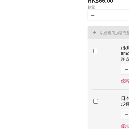
HK$65.00
數量
以優惠價加購商
(限時
tim
摩西
優惠價
日本
沙律
優惠價