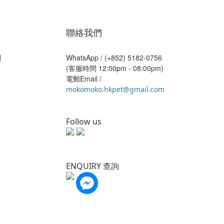
聯絡我們
則
WhatsApp /
(+852) 5182-0756
(客服時間 12:00pm - 08:00pm)
電郵Email /
mokomoko.hkpet@gmail.com
Follow us
ENQUIRY 查詢