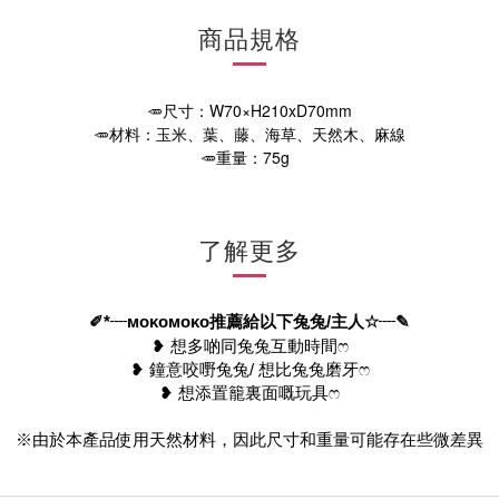
商品規格
🥕尺寸：W70×H210xD70mm
🥕材料：玉米、葉、藤、海草、天然木、麻線
🥕重量：75g
了解更多
✐
*
┈
ᴍᴏᴋᴏᴍᴏᴋᴏ
推薦給以下兔兔
/
主人
☆
┈
✎
❥︎ 想多啲同兔兔互動時間ෆ
❥︎ 鐘意咬嘢兔兔/ 想比兔兔磨牙ෆ
❥︎ 想添置籠裏面嘅玩具ෆ
※由於本產品使用天然材料，因此尺寸和重量可能存在些微差異