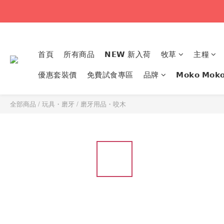
首頁
所有商品
𝗡𝗘𝗪 新入荷
牧草
主糧
優惠套裝價
免費試食專區
品牌
𝗠𝗼𝗸𝗼 𝗠
全部商品
/
玩具・磨牙
/
磨牙用品・咬木