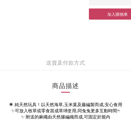
加入購物車
送貨及付款方式
商品描述
🌟 純天然玩具！以天然海草,玉米葉及藤編製而成,安心食用
✨可放入牧草或零食當成草球使用,同兔兔更多互動時間ෆ
✨ 附送的麻繩由天然籐編織而成,可固定於籠內