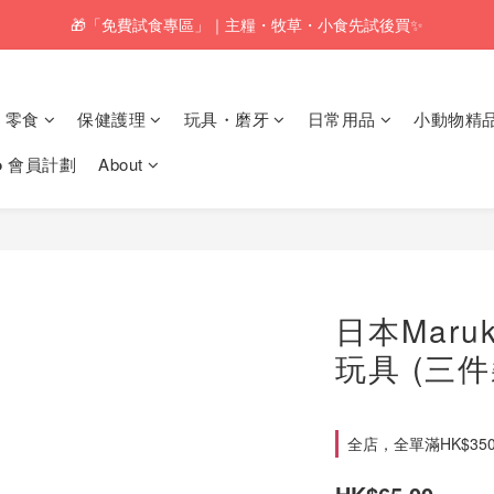
🎁「免費試食專區」｜主糧・牧草・小食先試後買✨
🚚訂單折實$350以上即可享本地包郵📦
🚚訂單折實$350以上即可享本地包郵📦
零食
保健護理
玩具・磨牙
日常用品
小動物精
𝗸𝗼 會員計劃
About
日本Maru
玩具 (三件
全店，全單滿HK$35