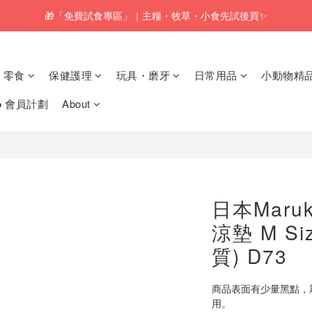
🎁「免費試食專區」｜主糧・牧草・小食先試後買✨
🚚訂單折實$350以上即可享本地包郵📦
🚚訂單折實$350以上即可享本地包郵📦
零食
保健護理
玩具・磨牙
日常用品
小動物精
𝗸𝗼 會員計劃
About
日本Maru
涼墊 M S
質) D73
商品表面有少量黑點，
用。