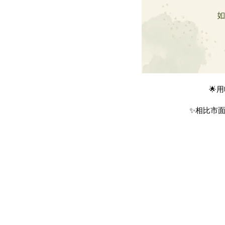
🌟
✨相比市面