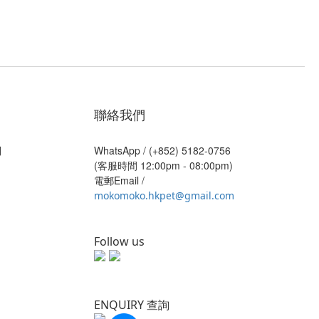
聯絡我們
則
WhatsApp /
(+852) 5182-0756
(客服時間 12:00pm - 08:00pm)
電郵Email /
mokomoko.hkpet@gmail.com
Follow us
ENQUIRY 查詢