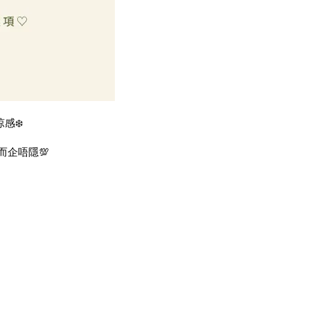
感❄️
而企唔隱💯