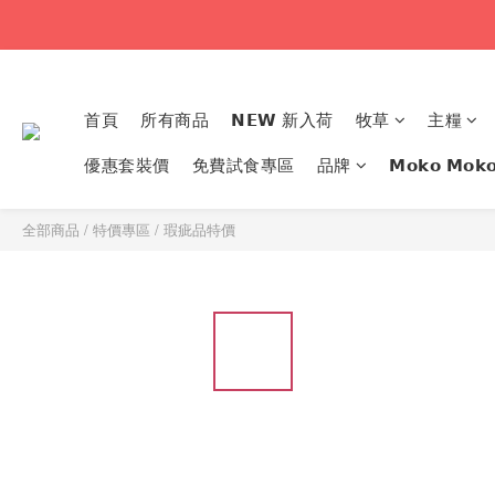
首頁
所有商品
𝗡𝗘𝗪 新入荷
牧草
主糧
優惠套裝價
免費試食專區
品牌
𝗠𝗼𝗸𝗼 𝗠
全部商品
/
特價專區
/
瑕疵品特價