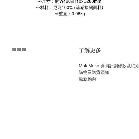
🥕尺寸：約W420×H10xD280mm
🥕材料：尼龍100% (涼感接觸面料)
🥕重量：0.06kg
了解更多
Mok Moko 會員計劃條款及細
購物及送貨須知
最新動向