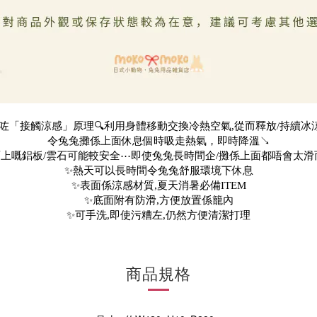
用咗「接觸涼感」原理🔍利用身體移動交換冷熱空氣,從而釋放/持續冰涼
令兔兔攤係上面休息個時吸走熱氣，即時降溫↘️
上嘅鋁板/雲石可能較安全⋯即使兔兔長時間企/攤係上面都唔會太滑
✨熱天可以長時間令兔兔舒服環境下休息
✨表面係涼感材質,夏天消暑必備ITEM
✨底面附有防滑,方便放置係籠內
✨可手洗,即使污糟左,仍然方便清潔打理
商品規格