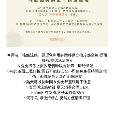
🌟用咗「接觸涼感」原理🔍利用身體移動交換冷熱空氣,從而
釋放/持續冰涼感❄️
令兔兔攤係上面休息個時吸走熱氣，即時降溫↘️
✨相比市面上嘅鋁板/雲石可能較安全⋯即使兔兔長時間企/攤
係上面都唔會太滑而企唔隱💯
✨熱天可以長時間令兔兔舒服環境下休息
✨表面係涼感材質,夏天消暑必備ITEM
✨底面附有防滑,方便放置係籠內
✨可手洗,即使污糟左,仍然方便清潔打理