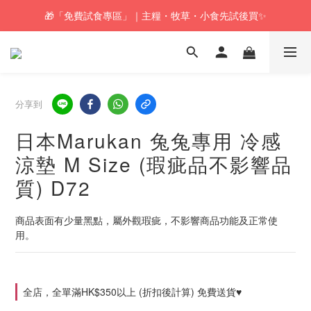
🎁「免費試食專區」｜主糧・牧草・小食先試後買✨
🚚訂單折實$350以上即可享本地包郵📦
🚚訂單折實$350以上即可享本地包郵📦
分享到
日本Marukan 兔兔專用 冷感
涼墊 M Size (瑕疵品不影響品
質) D72
商品表面有少量黑點，屬外觀瑕疵，不影響商品功能及正常使
用。
全店，全單滿HK$350以上 (折扣後計算) 免費送貨♥