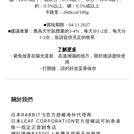
鈣：0.3%以上、磷：0.5%或以上
卡路里：260kcal/100g
■賞味期限：04.11.2027
■建議食量：應為天竺鼠體重的3-4%，每天分1-2次，
每天分
1-2次，並請提供充足的牧草
了解更多
・避免放置在陽光直射、高溫潮濕的地方，開封後請盡快使
用
・打開後，請封好並妥善保存
關於我們
日本RABBIT'S官方授權海外代理商
日本LEAF CORPORATION官方授權認可的香港
唯一指定正貨銷售店
網站購物$350以上免費送貨兩天內發貨