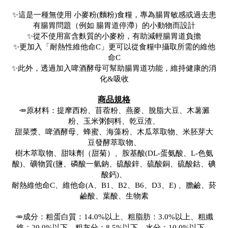
✨
這是
一種無使用
小麥粉(
麵粉)
食糧，專為腸胃敏感或過去患
有腸胃問題（例如
腸
胃道停滯
）的小動物而設計
✨從不使用富含麩質的小麥粉，有助減輕
腸
胃道負擔
✨更加入「
耐熱性維他命C」更可以從食糧中攝取所需的維他
命C
✨
此外，透過加入啤酒酵母可幫助腸胃道功能，
維持健康的消
化&吸收
商品規格
🥕原材料：提摩西粉、苜蓿粉、燕麥、脫脂大豆、木薯澱
粉、玉米粥飼料、乾豆渣、
甜菜漿、啤酒酵母、蜂蜜、海藻粉、木瓜萃取物、米胚芽大
豆發酵萃取物、
樹木萃取物、甜味劑（甜菊）、胺基酸(DL-蛋氨酸、L-色氨
酸)、礦物質(鹽、磷酸一氫鈉、硫酸鋅、硫酸銅、硫酸鈷、碘
酸鈣)、
耐熱維他命C、維
他命
(A、B1、B2、B6、D3、E) 、膽鹼、菸
鹼酸、葉酸、生物素
🥕成分：粗蛋白質：14.0%以上、粗脂肪：3.0%以上、粗纖
維：20.0%以下、粗灰分：8.5%以下、水分：10.0%以下、