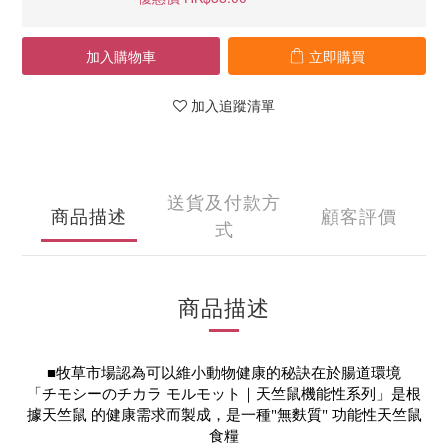
加入購物車
立即購買
加入追蹤清單
送貨及付款方
商品描述
顧客評價
式
商品描述
■
牧草市場認為可以維小動物健康的秘訣在於腸道環境
「チモシーのチカラ モルモット｜天竺鼠機能性系列」是根
據
天竺鼠
的
健康需求而
製成，
是一種"無麩質"
功能性天竺鼠
食糧