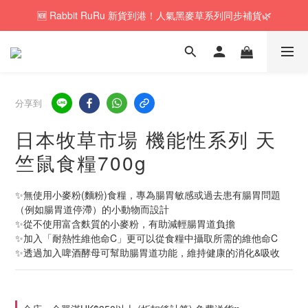
🆕 Rabbit RuRu 新貨到港！人氣黑麥草系列同步補貨🌿
🚚訂單折實$350以上即可享本地包郵📦
🎁「免費試食專區」｜主糧・牧草・小食先試後買✨
🚚訂單折實$350以上即可享本地包郵📦
分享到
日本牧草市場 機能性系列 天
竺鼠食糧700g
✨無使用小麥粉(麵粉)食糧，專為腸胃敏感或過去患有腸胃問題
（例如腸胃道停滯）的小動物而設計
✨從不使用富含麩質的小麥粉，有助減輕腸胃道負擔
✨加入「耐熱性維他命C」更可以從食糧中攝取所需的維他命C
✨透過加入啤酒酵母可幫助腸胃道功能，維持健康的消化&吸收